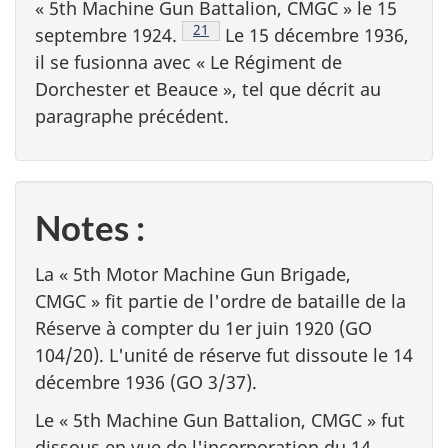
«
5th Machine Gun Battalion, CMGC
» le 15
Note de bas de page
21
septembre 1924.
Le 15 décembre 1936,
il se fusionna avec « Le Régiment de
Dorchester et Beauce », tel que décrit au
paragraphe précédent.
Notes :
La «
5th Motor Machine Gun Brigade,
CMGC
» fit partie de l'ordre de bataille de la
Réserve à compter du 1er juin 1920 (GO
104/20). L'unité de réserve fut dissoute le 14
décembre 1936 (GO 3/37).
Le «
5th Machine Gun Battalion, CMGC
» fut
dissous en vue de l'incorporation du 14