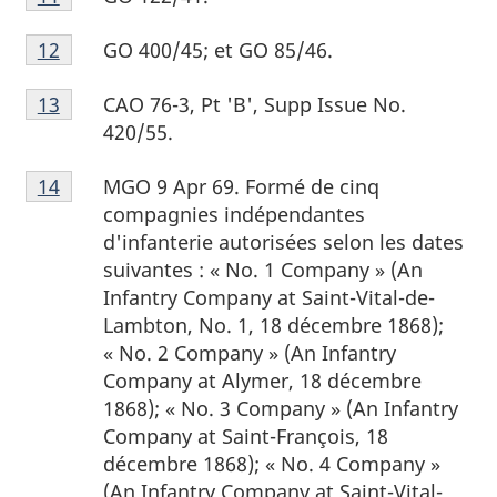
de
de
9
Note
bas
page
GO 400/45; et GO 85/46.
Retour à la référence de la note de bas de page
12
de
de
10
Note
bas
page
CAO 76-3, Pt 'B', Supp Issue No.
Retour à la référence de la note de bas de page
13
de
de
11
420/55.
bas
page
Note
de
12
MGO 9 Apr 69. Formé de cinq
Retour à la référence de la note de bas de page
14
de
page
compagnies indépendantes
bas
13
d'infanterie autorisées selon les dates
de
suivantes : «
No. 1 Company » (An
page
Infantry Company at
Saint-Vital-de-
14
Lambton, No. 1, 18 décembre 1868);
«
No. 2 Company » (An Infantry
Company at
Alymer, 18 décembre
1868); «
No. 3 Company » (An Infantry
Company at
Saint-François, 18
décembre 1868); «
No. 4 Company »
(An Infantry Company at
Saint-Vital-