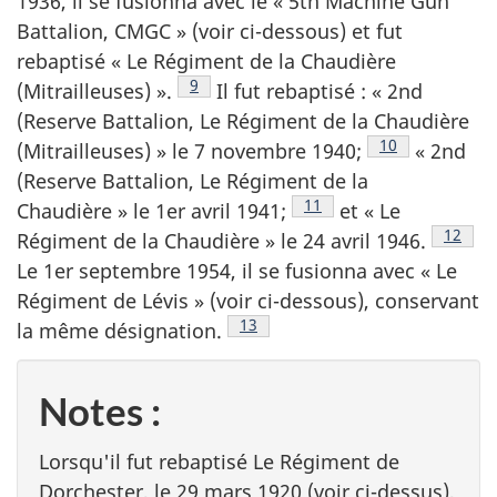
1936, il se fusionna avec le «
5th Machine Gun
Battalion, CMGC
» (voir ci-dessous) et fut
rebaptisé « Le Régiment de la Chaudière
Note de bas de page
9
(Mitrailleuses) ».
Il fut rebaptisé : «
2nd
(Reserve Battalion
, Le Régiment de la Chaudière
Note de bas de
10
(Mitrailleuses) » le 7 novembre 1940;
«
2nd
(Reserve Battalion
, Le Régiment de la
Note de bas de page
11
Chaudière » le 1er avril 1941;
et « Le
Note d
12
Régiment de la Chaudière » le 24 avril 1946.
Le 1er septembre 1954, il se fusionna avec « Le
Régiment de Lévis » (voir ci-dessous), conservant
Note de bas de page
13
la même désignation.
Notes :
Lorsqu'il fut rebaptisé Le Régiment de
Dorchester, le 29 mars 1920 (voir ci-dessus),