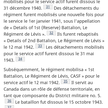
mobilisés pour le service actif furent dissous le
Note de bas de page
31
31 décembre 1940.
Des détachements du
régiment furent mobilisés une nouvelle fois pour
le service le 1er janvier 1941, sous l'appellation
de «
Details of 1st (Reserve) Battalion
, Le
Note de bas de page
32
Régiment de Lévis ».
Ils furent rebaptisés
«
Details of 2nd Battalion
, Le Régiment de Lévis »
Note de bas de page
33
le 12 mai 1942.
Les détachements mobilisés
pour le service actif furent dissous le 31 mai
Note de bas de page
34
1943.
Subséquemment, le régiment mobilisa «
1st
Battalion
, Le Régiment de Lévis, CASF » pour le
Note de bas de page
35
service actif le 12 mai 1942.
Il servit au
Canada dans un rôle de défense territoriale, en
tant que composante du District militaire no. 5.
Note de bas de page
36
Le bataillon fut dissous le 15 octobre 1943.
Note de bas de page
37