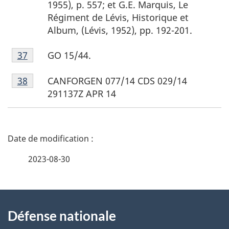
1955), p. 557; et G.E. Marquis, Le
36
Régiment de Lévis, Historique et
Album, (Lévis, 1952), pp. 192-201.
Note
GO 15/44.
Retour à la référence de la note de bas de page
37
de
Note
bas
CANFORGEN 077/14 CDS 029/14
Retour à la référence de la note de bas de page
38
de
de
291137Z APR 14
bas
page
de
37
page
D
38
é
2023-08-30
t
À
a
Défense nationale
propos
i