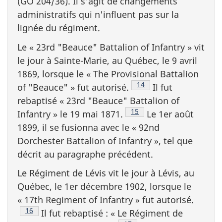
(GO 204/36). Il s'agit de changements
administratifs qui n'influent pas sur la
lignée du régiment.
Le «
23rd "Beauce" Battalion of Infantry
» vit
le jour à Sainte-Marie, au Québec, le 9 avril
1869, lorsque le «
The Provisional Battalion
Note de bas de page
14
of "Beauce
" » fut autorisé.
Il fut
rebaptisé «
23rd "Beauce" Battalion of
Note de bas de page
15
Infantry
» le 19 mai 1871.
Le 1er août
1899, il se fusionna avec le «
92nd
Dorchester Battalion of Infantry
», tel que
décrit au paragraphe précédent.
Le Régiment de Lévis vit le jour à Lévis, au
Québec, le 1er décembre 1902, lorsque le
«
17th Regiment of Infantry
» fut autorisé.
Note de bas de page
16
Il fut rebaptisé : « Le Régiment de