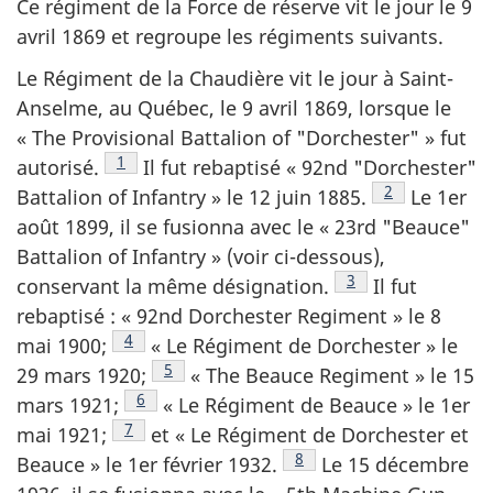
Ce régiment de la Force de réserve vit le jour le 9
avril 1869 et regroupe les régiments suivants.
Le Régiment de la Chaudière vit le jour à Saint-
Anselme, au Québec, le 9 avril 1869, lorsque le
«
The Provisional Battalion of "Dorchester"
» fut
Note de bas de page
1
autorisé.
Il fut rebaptisé «
92nd "Dorchester"
Note de bas d
2
Battalion of Infantry
» le 12 juin 1885.
Le 1er
août 1899, il se fusionna avec le «
23rd "Beauce"
Battalion of Infantry
» (voir ci-dessous),
Note de bas de pag
3
conservant la même désignation.
Il fut
rebaptisé : «
92nd Dorchester Regiment
» le 8
Note de bas de page
4
mai 1900;
« Le Régiment de Dorchester » le
Note de bas de page
5
29 mars 1920;
«
The Beauce Regiment
» le 15
Note de bas de page
6
mars 1921;
« Le Régiment de Beauce » le 1er
Note de bas de page
7
mai 1921;
et « Le Régiment de Dorchester et
Note de bas de page
8
Beauce » le 1er février 1932.
Le 15 décembre