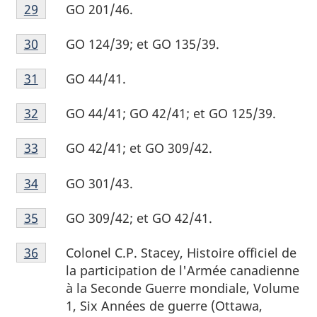
Note
bas
page
GO 201/46.
Retour à la référence de la note de bas de page
29
de
de
27
Note
bas
page
GO 124/39; et GO 135/39.
Retour à la référence de la note de bas de page
30
de
de
28
Note
bas
page
GO 44/41.
Retour à la référence de la note de bas de page
31
de
de
29
Note
bas
page
GO 44/41; GO 42/41; et GO 125/39.
Retour à la référence de la note de bas de page
32
de
de
30
Note
bas
page
GO 42/41; et GO 309/42.
Retour à la référence de la note de bas de page
33
de
de
31
Note
bas
page
GO 301/43.
Retour à la référence de la note de bas de page
34
de
de
32
Note
bas
page
GO 309/42; et GO 42/41.
Retour à la référence de la note de bas de page
35
de
de
33
Note
bas
page
Colonel C.P. Stacey, Histoire officiel de
Retour à la référence de la note de bas de page
36
de
de
34
la participation de l'Armée canadienne
bas
page
à la Seconde Guerre mondiale, Volume
de
35
1, Six Années de guerre (Ottawa,
page