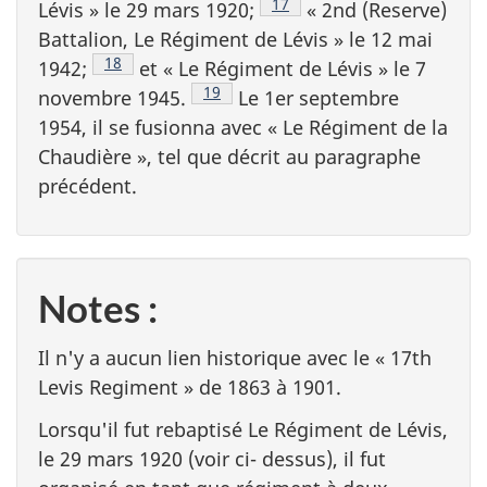
Note de bas de page
17
Lévis » le 29 mars 1920;
«
2nd (Reserve)
Battalion
, Le Régiment de Lévis » le 12 mai
Note de bas de page
18
1942;
et « Le Régiment de Lévis » le 7
Note de bas de page
19
novembre 1945.
Le 1er septembre
1954, il se fusionna avec « Le Régiment de la
Chaudière », tel que décrit au paragraphe
précédent.
Notes :
Il n'y a aucun lien historique avec le «
17th
Levis Regiment
» de 1863 à 1901.
Lorsqu'il fut rebaptisé Le Régiment de Lévis,
le 29 mars 1920 (voir ci- dessus), il fut