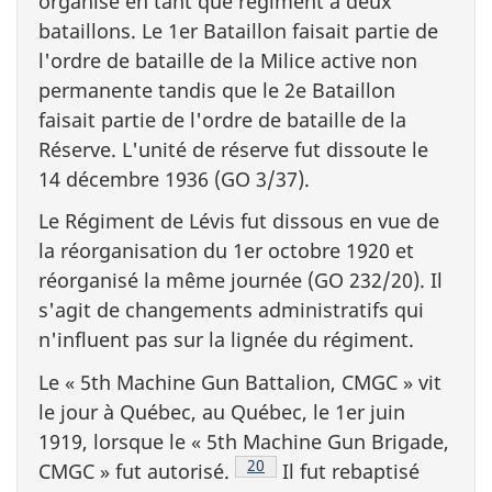
organisé en tant que régiment à deux
bataillons. Le 1er Bataillon faisait partie de
l'ordre de bataille de la Milice active non
permanente tandis que le 2e Bataillon
faisait partie de l'ordre de bataille de la
Réserve. L'unité de réserve fut dissoute le
14 décembre 1936 (GO 3/37).
Le Régiment de Lévis fut dissous en vue de
la réorganisation du 1er octobre 1920 et
réorganisé la même journée (GO 232/20). Il
s'agit de changements administratifs qui
n'influent pas sur la lignée du régiment.
Le «
5th Machine Gun Battalion, CMGC
» vit
le jour à Québec, au Québec, le 1er juin
1919, lorsque le «
5th Machine Gun Brigade,
Note de bas de page
20
CMGC
» fut autorisé.
Il fut rebaptisé