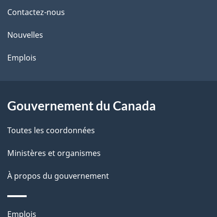
de
l
Contactez-nous
ce
s
Nouvelles
site
d
Emplois
e
l
Gouvernement du Canada
a
Toutes les coordonnées
p
Ministères et organismes
a
À propos du gouvernement
g
e
Thèmes
Emplois