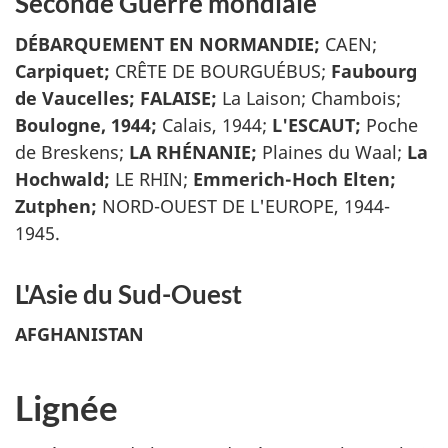
Seconde Guerre mondiale
DÉBARQUEMENT EN NORMANDIE;
CAEN;
Carpiquet;
CRÊTE DE BOURGUÉBUS;
Faubourg
de Vaucelles; FALAISE;
La Laison; Chambois;
Boulogne, 1944;
Calais, 1944;
L'ESCAUT;
Poche
de Breskens;
LA RHÉNANIE;
Plaines du Waal;
La
Hochwald;
LE RHIN;
Emmerich-Hoch Elten;
Zutphen;
NORD-OUEST DE L'EUROPE, 1944-
1945.
L'Asie du Sud-Ouest
AFGHANISTAN
Lignée