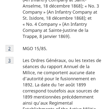
Anselme, 18 décembre 1868); «
No. 3
Company » (An Infantry Company at
St. Isidore, 18 décembre 1868); et
«
No. 4 Company » (An Infantry
Company at
Sainte-Justine de la
Trappe, 8 janvier 1869).
Note
MGO 15/85.
Retour à la référence de la note de bas de page
2
de
Note
bas
Les Ordres Généraux, ou les textes de
Retour à la référence de la note de bas de page
3
de
de
séances du rapport Annuel de la
bas
page
Milice, ne comportent aucune date
de
2
d'autorité pour le fusionnement en
page
1892. La date du 1er août 1899
3
correspond toutefois aux sources de
1899 mentionnées précédemment
ainsi qu'aux
Regimental
Establishments of the Active Militia