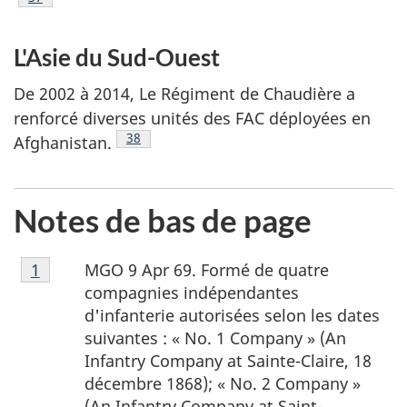
L'Asie du Sud-Ouest
De 2002 à 2014, Le Régiment de Chaudière a
renforcé diverses unités des FAC déployées en
Note de bas de page
38
Afghanistan.
Notes de bas de page
Note
MGO 9 Apr 69. Formé de quatre
Retour à la référence de la note de bas de page
1
de
compagnies indépendantes
bas
d'infanterie autorisées selon les dates
de
suivantes : «
No. 1 Company » (An
page
Infantry Company at Sainte-Claire
, 18
1
décembre 1868); «
No. 2 Company »
(An Infantry Company at
Saint-