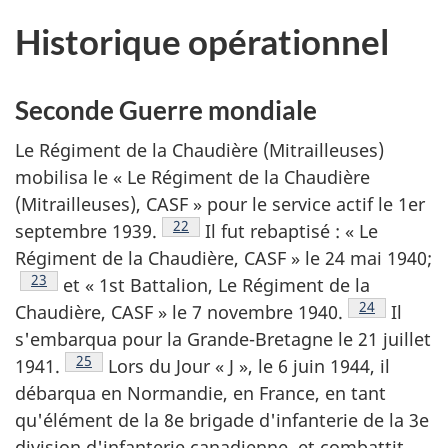
Historique opérationnel
Seconde Guerre mondiale
Le Régiment de la Chaudière (Mitrailleuses)
mobilisa le « Le Régiment de la Chaudière
(Mitrailleuses), CASF » pour le service actif le 1er
Note de bas de page
22
septembre 1939.
Il fut rebaptisé : « Le
Régiment de la Chaudière, CASF » le 24 mai 1940;
Note de bas de page
23
et «
1st Battalion
, Le Régiment de la
Note de bas 
24
Chaudière, CASF » le 7 novembre 1940.
Il
s'embarqua pour la Grande-Bretagne le 21 juillet
Note de bas de page
25
1941.
Lors du Jour « J », le 6 juin 1944, il
débarqua en Normandie, en France, en tant
qu'élément de la 8e brigade d'infanterie de la 3e
division d'infanterie canadienne, et combattit