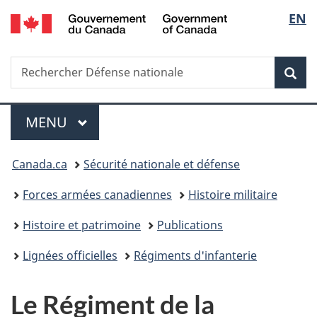
/
Sélec
EN
Passer
Passer
Passer
Government
au
à
à
de
of
contenu
«
la
Canada
Recherche
Rechercher
principal
Au
version
Rec
la
Défense
sujet
HTML
nationale
du
simplifiée
langu
Menu
gouvernement
MENU
PRINCIPAL
»
Vous
Canada.ca
Sécurité nationale et défense
êtes
Forces armées canadiennes
Histoire militaire
ici :
Histoire et patrimoine
Publications
Lignées officielles
Régiments d'infanterie
Le Régiment de la