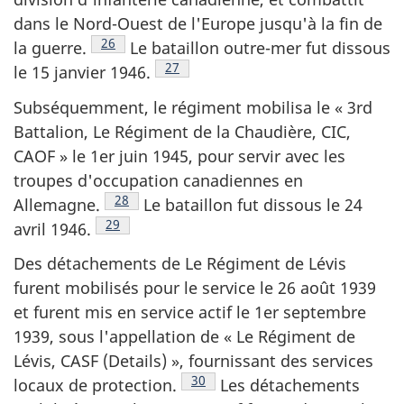
dans le Nord-Ouest de l'Europe jusqu'à la fin de
Note de bas de page
26
la guerre.
Le bataillon outre-mer fut dissous
Note de bas de page
27
le 15 janvier 1946.
Subséquemment, le régiment mobilisa le «
3rd
Battalion
, Le Régiment de la Chaudière, CIC,
CAOF » le 1er juin 1945, pour servir avec les
troupes d'occupation canadiennes en
Note de bas de page
28
Allemagne.
Le bataillon fut dissous le 24
Note de bas de page
29
avril 1946.
Des détachements de Le Régiment de Lévis
furent mobilisés pour le service le 26 août 1939
et furent mis en service actif le 1er septembre
1939, sous l'appellation de « Le Régiment de
Lévis,
CASF (Details)
», fournissant des services
Note de bas de page
30
locaux de protection.
Les détachements