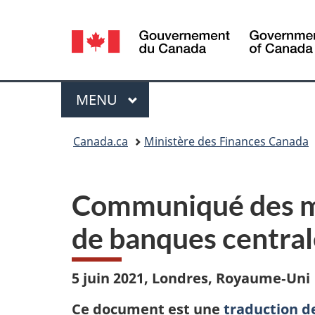
Sélection
de
la
Menu
MENU
PRINCIPAL
langue
Vous
Canada.ca
Ministère des Finances Canada
êtes
ici :
Communiqué des mi
de banques central
5 juin 2021, Londres, Royaume‑Uni
Ce document est une
traduction de