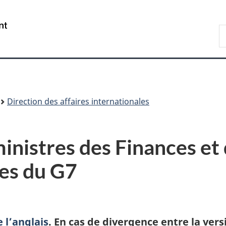
Passer
Passer
Passer
au
à
à
/
R
contenu
«
la
Government
F
principal
Au
version
of
sujet
HTML
Canada
du
simplifiée
gouvernement
»
Direction des affaires internationales
nistres des Finances et
es du G7
 l’anglais
. En cas de divergence entre la vers