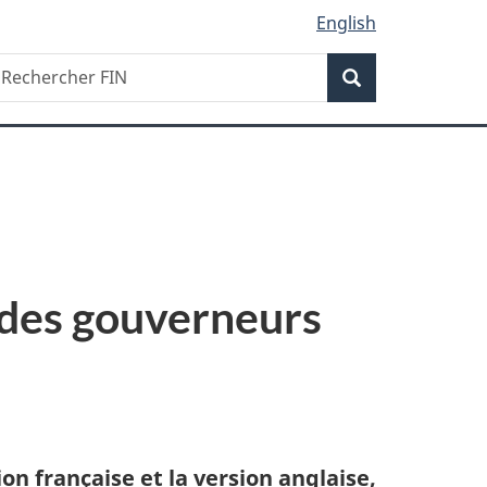
English
Recherche
echercher
Recherche
IN
 des gouverneurs
ion française et la version anglaise,