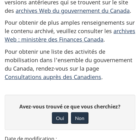
versions antérieures qui se trouvent sur le site
des
archives Web du gouvernement du Canada
.
Pour obtenir de plus amples renseignements sur
le contenu archivé, veuillez consulter les
archives
Web : ministère des Finances Canada
.
Pour obtenir une liste des activités de
mobilisation dans l'ensemble du gouvernement
du Canada, rendez-vous sur la page
Consultations auprès des Canadiens
.
D
D
Avez-vous trouvé ce que vous cherchiez?
é
o
Oui
Non
n
t
n