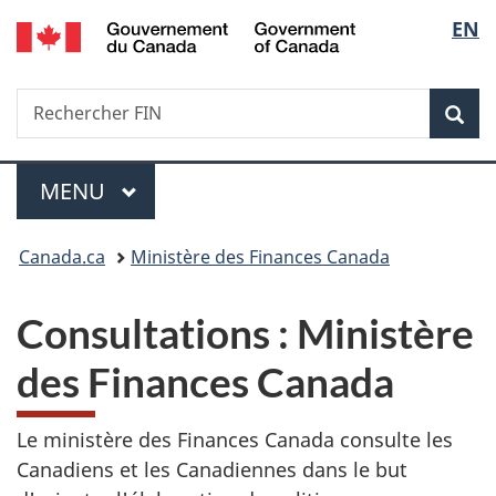
/
Sélec
EN
Passer
Passer
Passer
Government
au
à
à
de
of
contenu
«
la
Canada
Recherche
Rechercher
principal
Au
version
Rec
la
FIN
sujet
HTML
du
simplifiée
langu
Menu
gouvernement
MENU
PRINCIPAL
»
Vous
Canada.ca
Ministère des Finances Canada
êtes
Consultations : Ministère
ici :
des Finances Canada
Le ministère des Finances Canada consulte les
Canadiens et les Canadiennes dans le but