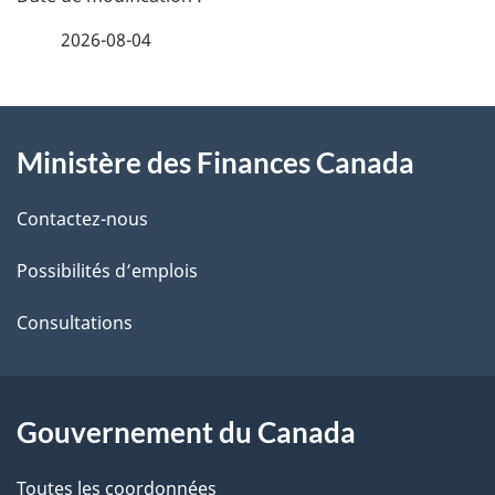
a
e
2026-08-04
i
z
v
l
o
À
s
t
Ministère des Finances Canada
propos
r
d
de
e
Contactez-nous
e
r
ce
Possibilités d’emplois
l
é
site
t
Consultations
a
r
p
o
a
a
Gouvernement du Canada
c
g
Toutes les coordonnées