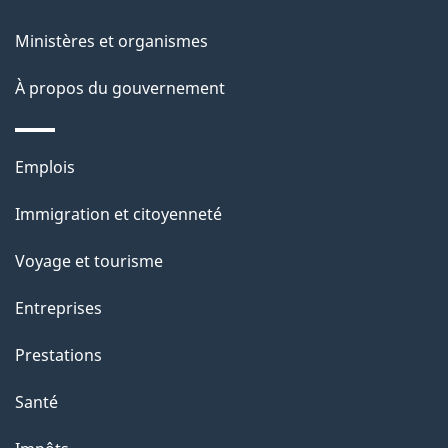
t
e
i
Ministères et organismes
o
À propos du gouvernement
n
s
u
Thèmes
Emplois
r
et
c
Immigration et citoyenneté
sujets
e
Voyage et tourisme
t
t
Entreprises
e
Prestations
p
a
Santé
g