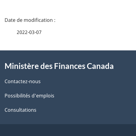
D
é
2022-03-07
t
À
a
Ministère des Finances Canada
propos
i
de
l
Contactez-nous
ce
s
Possibilités d’emplois
site
d
Consultations
e
l