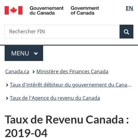
/
Sélec
EN
Passer
Passer
Passer
Government
au
à
à
de
of
contenu
«
la
Canada
Recherche
Rechercher
principal
Au
version
Rec
la
FIN
sujet
HTML
du
simplifiée
langu
Menu
gouvernement
MENU
PRINCIPAL
»
Vous
Canada.ca
Ministère des Finances Canada
êtes
Taux d'intérêt débiteur du gouvernement du Canada
ici :
Taux de l'Agence du revenu du Canada
Taux de Revenu Canada :
2019-04