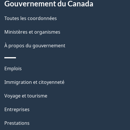
Gouvernement du Canada
a
Toutes les coordonnées
p
Ministères et organismes
a
À propos du gouvernement
g
e
Thèmes
Emplois
et
Immigration et citoyenneté
sujets
Voyage et tourisme
Entreprises
Prestations