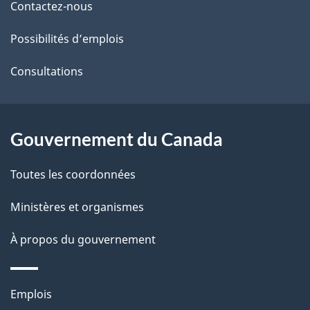
de
l
Contactez-nous
ce
s
Possibilités d’emplois
site
d
Consultations
e
l
Gouvernement du Canada
a
Toutes les coordonnées
p
Ministères et organismes
a
À propos du gouvernement
g
e
Thèmes
Emplois