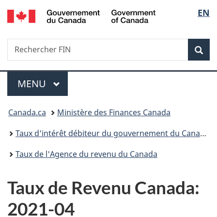
/
Sélec
EN
Passer
Passer
Passer
Government
au
à
à
de
of
contenu
«
la
Canada
Recherche
Rechercher
principal
Au
version
Rec
la
FIN
sujet
HTML
du
simplifiée
langu
Menu
gouvernement
MENU
PRINCIPAL
»
Vous
Canada.ca
Ministère des Finances Canada
êtes
Taux d'intérêt débiteur du gouvernement du Canada
ici :
Taux de l'Agence du revenu du Canada
Taux de Revenu Canada:
2021-04