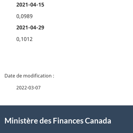
2021-04-15
0,0989
2021-04-29
0,1012
D
é
2022-03-07
t
À
a
Ministère des Finances Canada
propos
i