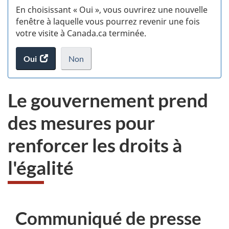
En choisissant « Oui », vous ouvrirez une nouvelle
w
fenêtre à laquelle vous pourrez revenir une fois
votre visite à Canada.ca terminée.
(t
Oui
accéder
Non
d
au
je
.
sondage.
ne
Le gouvernement prend
veux
pas
des mesures pour
participer
au
renforcer les droits à
sondage
du
l'égalité
site
web,
Communiqué de presse