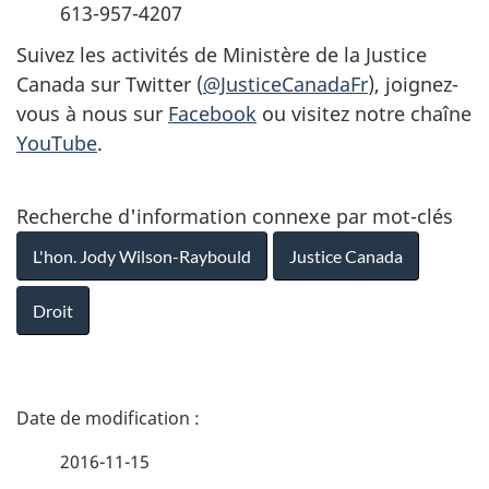
613-957-4207
Suivez les activités de Ministère de la Justice
Canada sur Twitter (
@JusticeCanadaFr
), joignez-
vous à nous sur
Facebook
ou visitez notre chaîne
YouTube
.
Recherche d'information connexe par mot-clés
L'hon. Jody Wilson-Raybould
Justice Canada
Droit
D
é
2016-11-15