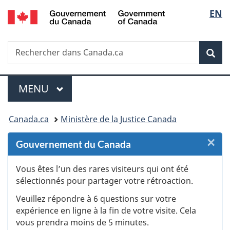
/
Sélec
EN
Passer
Passer
Passer
Passer
Government
au
au
à
à
de
of
Gestionnaire
contenu
«
la
Canada
Recherche
Rechercher
des
principal
Au
version
Rec
la
dans
Invitations
sujet
HTML
Canada.ca
du
simplifiée
langu
Menu
gouvernement
MENU
PRINCIPAL
»
Vous
Canada.ca
Ministère de la Justice Canada
êtes
×
F
Gouvernement du Canada
ici :
:
Vous êtes l’un des rares visiteurs qui ont été
sélectionnés pour partager votre rétroaction.
S
Veuillez répondre à 6 questions sur votre
d
expérience en ligne à la fin de votre visite. Cela
vous prendra moins de 5 minutes.
si