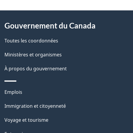
t
À
a
Gouvernement du Canada
propos
i
de
l
Toutes les coordonnées
ce
s
Ministères et organismes
site
d
À propos du gouvernement
e
l
Thèmes
Emplois
et
a
Immigration et citoyenneté
sujets
p
Voyage et tourisme
a