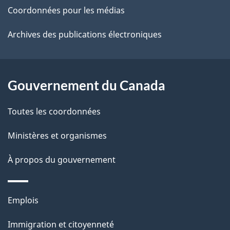
site
d
Coordonnées pour les médias
e
Archives des publications électroniques
l
a
Gouvernement du Canada
p
Toutes les coordonnées
a
Ministères et organismes
g
e
À propos du gouvernement
Thèmes
Emplois
et
Immigration et citoyenneté
sujets