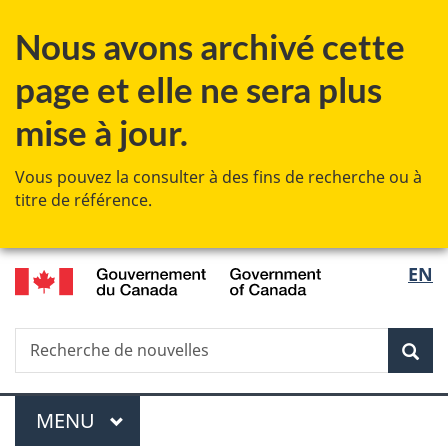
Passer
Passer
Passer
Nous avons archivé cette
au
à
à
contenu
«
la
page et elle ne sera plus
principal
Au
version
sujet
HTML
mise à jour.
du
simplifiée
gouvernement
Vous pouvez la consulter à des fins de recherche ou à
»
titre de référence.
/
Sélec
EN
Government
de
of
Canada
Recherche
Recherche
Rec
la
de
nouvelles
langu
Menu
MENU
PRINCIPAL