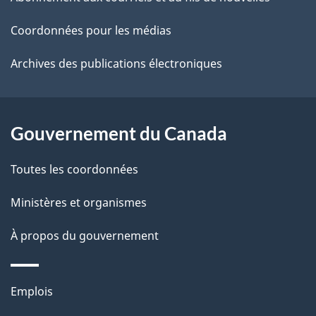
t
site
d
r
Coordonnées pour les médias
o
e
Archives des publications électroniques
a
l
c
a
t
Gouvernement du Canada
i
p
o
Toutes les coordonnées
a
n
s
Ministères et organismes
g
u
e
À propos du gouvernement
r
c
Thèmes
e
Emplois
et
t