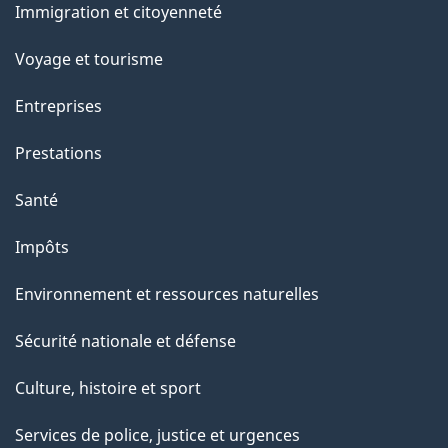
Immigration et citoyenneté
sujets
t
e
Voyage et tourisme
p
Entreprises
a
g
Prestations
e
Santé
Impôts
Environnement et ressources naturelles
Sécurité nationale et défense
Culture, histoire et sport
Services de police, justice et urgences