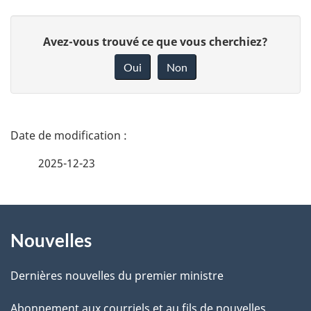
D
Avez-vous trouvé ce que vous cherchiez?
o
Oui
Non
n
n
e
D
z
é
2025-12-23
v
t
o
t
À
a
r
Nouvelles
propos
i
e
de
l
r
Dernières nouvelles du premier ministre
é
ce
s
Abonnement aux courriels et au fils de nouvelles