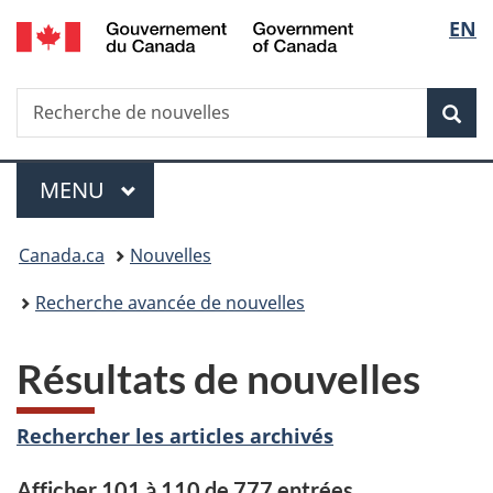
/
Sélec
EN
Passer
Passer
Passer
Government
au
à
à
de
of
contenu
«
la
Canada
Recherche
Recherche
principal
Au
version
Rec
la
de
sujet
HTML
nouvelles
du
simplifiée
langu
Menu
gouvernement
MENU
PRINCIPAL
»
Vous
Canada.ca
Nouvelles
êtes
Recherche avancée de nouvelles
ici :
Résultats de nouvelles
Rechercher les articles archivés
Afficher 101 à 110 de 777 entrées