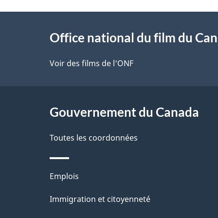
t
À
a
Office national du film du Ca
propos
i
de
Voir des films de l'ONF
l
ce
s
site
Gouvernement du Canada
d
e
Toutes les coordonnées
l
Thèmes
Emplois
a
et
Immigration et citoyenneté
p
sujets