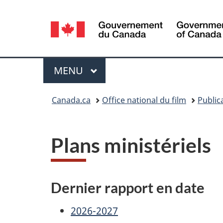
Sélection
de
la
Menu
MENU
PRINCIPAL
langue
Vous
Canada.ca
Office national du film
Public
êtes
ici :
Plans ministériels
Dernier rapport en date
2026-2027