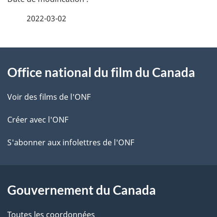
é
2022-03-02
t
À
a
Office national du film du Canada
propos
i
de
l
Voir des films de l'ONF
ce
s
Créer avec l'ONF
site
d
S'abonner aux infolettres de l'ONF
e
l
Gouvernement du Canada
a
Toutes les coordonnées