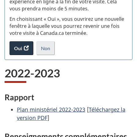
expérience en ligne à la fin de votre visite. Cela
vous prendra moins de 5 minutes.
si
En choisissant « Oui », vous ouvrirez une nouvelle
w
fenêtre à laquelle vous pourrez revenir une fois
votre visite à Canada.ca terminée.
(t
Oui
accéder
Non
d
au
je
.
sondage.
ne
2022-2023
veux
pas
participer
au
Rapport
sondage
du
Plan ministériel 2022-2023
[
Téléchargez la
site
version PDF
]
web,
Renseignements complémentaires