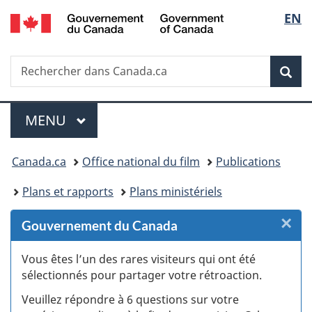
/
Sélec
EN
Passer
Passer
Passer
Passer
Government
au
au
à
à
de
of
Gestionnaire
contenu
«
la
Canada
Recherche
Rechercher
des
principal
Au
version
Rec
la
dans
Invitations
sujet
HTML
Canada.ca
du
simplifiée
langu
Menu
gouvernement
MENU
PRINCIPAL
»
Vous
Canada.ca
Office national du film
Publications
êtes
Plans et rapports
Plans ministériels
ici :
×
F
Gouvernement du Canada
:
Vous êtes l’un des rares visiteurs qui ont été
sélectionnés pour partager votre rétroaction.
S
Veuillez répondre à 6 questions sur votre
d