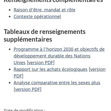
Raison d’être, mandat et rôle
Contexte opérationnel
Tableaux de renseignements
supplémentaires
Programme à l’horizon 2030 et objectifs de
développement durable des Nations
Unies
[
version PDF
]
Rapport sur les achats écologiques
[
version
PDF
]
Analyse comparative entre les sexes plus
[
version PDF
]
D