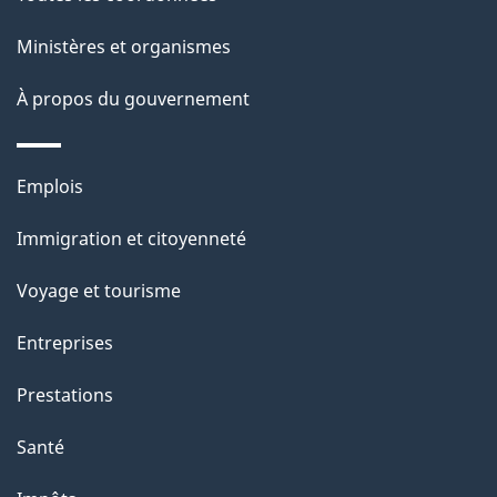
p
Ministères et organismes
a
À propos du gouvernement
g
e
Thèmes
Emplois
et
Immigration et citoyenneté
sujets
Voyage et tourisme
Entreprises
Prestations
Santé