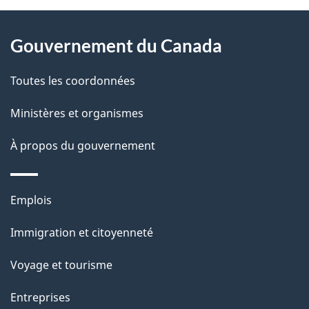
À
a
Gouvernement du Canada
propos
i
de
l
Toutes les coordonnées
ce
s
Ministères et organismes
site
d
À propos du gouvernement
e
l
Thèmes
Emplois
et
a
Immigration et citoyenneté
sujets
p
Voyage et tourisme
a
Entreprises