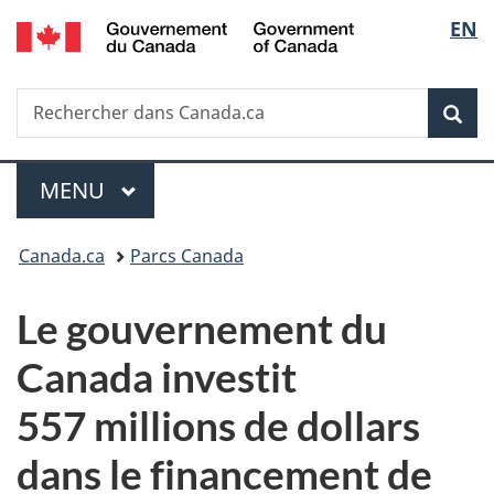
/
Sélec
EN
Passer
Passer
Passer
Government
au
à
à
de
of
contenu
«
la
Canada
Recherche
Rechercher
principal
Au
version
Rec
la
dans
sujet
HTML
Canada.ca
du
simplifiée
langu
Menu
gouvernement
MENU
PRINCIPAL
»
Vous
Canada.ca
Parcs Canada
êtes
Le gouvernement du
ici :
Canada investit
557 millions de dollars
dans le financement de