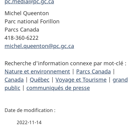
pc.media@pc.gc.ca
Michel Queenton
Parc national Forillon
Parcs Canada
418-360-6222
michel.queenton@pc.gc.ca
Recherche d'information connexe par mot-clé :
Nature et environnement
|
Parcs Canada
|
Canada
|
Québec
|
Voyage et Tourisme
|
grand
public
|
communiqués de presse
D
é
2022-11-14
t