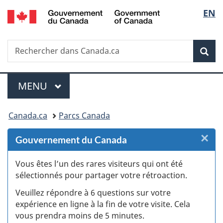
/
Sélec
EN
Passer
Passer
Passer
Passer
Government
au
au
à
à
de
of
Gestionnaire
contenu
«
la
Canada
Recherche
Rechercher
des
principal
Au
version
Rec
la
dans
Invitations
sujet
HTML
Canada.ca
du
simplifiée
langu
Menu
gouvernement
MENU
PRINCIPAL
»
Vous
Canada.ca
Parcs Canada
êtes
×
F
Gouvernement du Canada
ici :
:
Vous êtes l’un des rares visiteurs qui ont été
sélectionnés pour partager votre rétroaction.
S
Veuillez répondre à 6 questions sur votre
d
expérience en ligne à la fin de votre visite. Cela
vous prendra moins de 5 minutes.
si