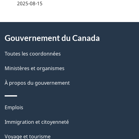
é
2025-08-15
t
À
a
Gouvernement du Canada
propos
i
de
l
Toutes les coordonnées
ce
s
Ministères et organismes
site
d
À propos du gouvernement
e
l
Thèmes
Emplois
et
a
Immigration et citoyenneté
sujets
p
Voyage et tourisme