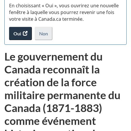
En choisissant « Oui », vous ouvrirez une nouvelle
w
fenêtre à laquelle vous pourrez revenir une fois
votre visite à Canada.ca terminée.
(t
Oui
accéder
Non
d
au
je
.
sondage.
ne
Le gouvernement du
veux
pas
Canada reconnaît la
participer
au
création de la force
sondage
du
militaire permanente du
site
web,
Canada (1871-1883)
comme événement