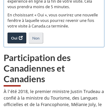
expérience en ligne à la fin de votre visite. Cela
vous prendra moins de 5 minutes.
si
En choisissant « Oui », vous ouvrirez une nouvelle
w
fenêtre à laquelle vous pourrez revenir une fois
votre visite à Canada.ca terminée.
(t
Oui
accéder
Non
d
au
je
.
sondage.
ne
Participation des
veux
pas
Canadiennes et
participer
au
Canadiens
sondage
du
site
À l’été 2018, le premier ministre Justin Trudeau a
web,
confié à la ministre du Tourisme, des Langues
officielles et de la Francophonie, Mélanie Joly, le