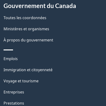
site
d
Gouvernement du Canada
e
Toutes les coordonnées
l
Ministères et organismes
a
À propos du gouvernement
p
a
Thèmes
Emplois
g
et
Immigration et citoyenneté
sujets
e
Voyage et tourisme
Entreprises
Prestations