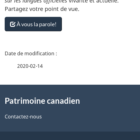
sur les langues officielles
vivante et actuelle.
Partagez votre point de vue.
À vous la parole!
D
é
2020-02-14
t
À
a
Patrimoine canadien
propos
i
de
l
Contactez-nous
ce
s