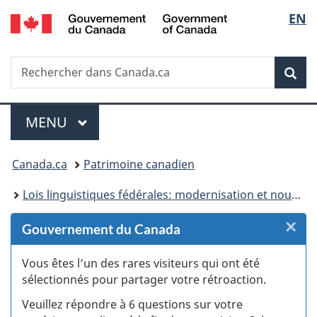
/
Sélec
EN
Passer
Passer
Passer
Passer
Government
au
au
à
à
de
of
Gestionnaire
contenu
«
la
Canada
Recherche
Rechercher
des
principal
Au
version
Rec
la
dans
Invitations
sujet
HTML
Canada.ca
du
simplifiée
langu
Menu
gouvernement
MENU
PRINCIPAL
»
Vous
Canada.ca
Patrimoine canadien
êtes
Lois linguistiques fédérales: modernisation et nouvelles obligations
ici :
×
F
Gouvernement du Canada
:
Vous êtes l’un des rares visiteurs qui ont été
sélectionnés pour partager votre rétroaction.
S
Veuillez répondre à 6 questions sur votre
d