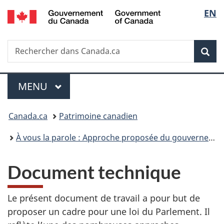
/
Sélec
EN
Passer
Passer
Passer
Government
au
à
à
de
of
contenu
«
la
Canada
Recherche
Rechercher
principal
Au
version
Rec
la
dans
sujet
HTML
Canada.ca
du
simplifiée
langu
Menu
gouvernement
MENU
PRINCIPAL
»
Vous
Canada.ca
Patrimoine canadien
êtes
À vous la parole : Approche proposée du gouvernement pour s’attaquer au contenu préjudiciable en ligne
ici :
Document technique
Le présent document de travail a pour but de
proposer un cadre pour une loi du Parlement. Il