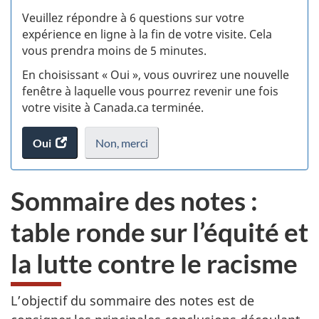
S
Veuillez répondre à 6 questions sur votre
d
expérience en ligne à la fin de votre visite. Cela
vous prendra moins de 5 minutes.
si
En choisissant « Oui », vous ouvrirez une nouvelle
w
fenêtre à laquelle vous pourrez revenir une fois
votre visite à Canada.ca terminée.
(t
Oui
accéder
Non,
je
merci
.
d
au
ne
sondage.
veux
Sommaire des notes :
pas
participer
table ronde sur l’équité et
au
sondage
la lutte contre le racisme
du
site
web,
L’objectif du sommaire des notes est de