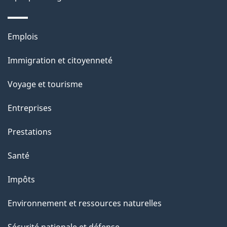
p
a
Thèmes
Emplois
g
et
Immigration et citoyenneté
sujets
e
Voyage et tourisme
Entreprises
Prestations
Santé
Impôts
Environnement et ressources naturelles
Sécurité nationale et défense