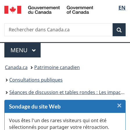
/
Sélec
EN
Passer
Passer
Passer
Passer
Government
au
au
à
à
de
of
Gestionnaire
contenu
«
la
Canada
Recherche
Rechercher
des
principal
Au
version
Rec
la
dans
Invitations
sujet
HTML
Canada.ca
du
simplifiée
langu
Menu
gouvernement
MENU
PRINCIPAL
»
Vous
Canada.ca
Patrimoine canadien
êtes
Consultations publiques
ici :
Séances de discussion et tables rondes : Les impacts de la pandémie de la COVID-19 sur les secteurs de la culture, du patrimoine et du sport
×
F
Sondage du site Web
:
Vous êtes l’un des rares visiteurs qui ont été
sélectionnés pour partager votre rétroaction.