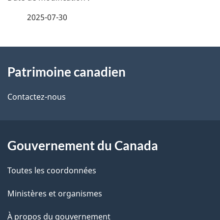
é
2025-07-30
t
À
a
Patrimoine canadien
propos
i
de
l
Contactez-nous
ce
s
site
d
Gouvernement du Canada
e
Toutes les coordonnées
l
Ministères et organismes
a
À propos du gouvernement