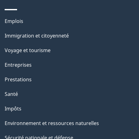
p
a
Thèmes
Emplois
g
et
Immigration et citoyenneté
sujets
e
Voyage et tourisme
Entreprises
Prestations
Santé
Impôts
Environnement et ressources naturelles
Sécurité nationale et défense