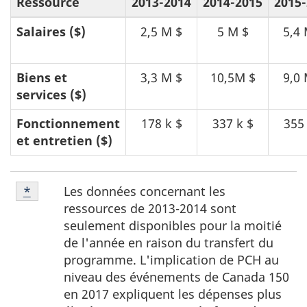
Ressource
2013-2014
2014-2015
2015
Salaires ($)
2,5 M $
5 M $
5,4 
Biens et
3,3 M $
10,5M $
9,0 
services ($)
Fonctionnement
178 k $
337 k $
355 
et entretien ($)
N
Note
Les données concernant les
Retour à la référence de la note
*
du tableau 2
o
*
ressources de 2013-2014 sont
du
t
seulement disponibles pour la moitié
tableau
de l'année en raison du transfert du
e
2
programme. L'implication de PCH au
s
niveau des événements de Canada 150
d
en 2017 expliquent les dépenses plus