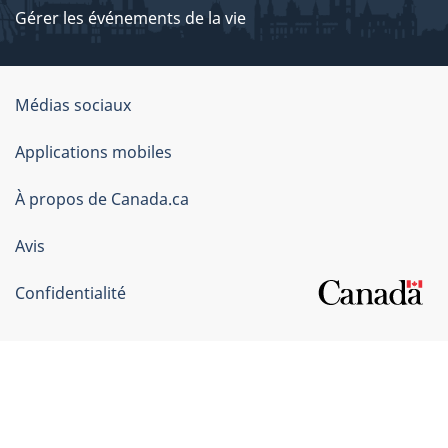
Gérer les événements de la vie
Organisation
Médias sociaux
du
Applications mobiles
gouvernement
du
À propos de Canada.ca
Canada
Avis
Confidentialité