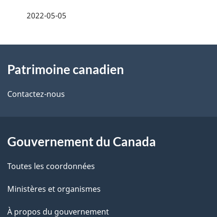
é
2022-05-05
t
À
a
Patrimoine canadien
propos
i
de
l
Contactez-nous
ce
s
site
d
Gouvernement du Canada
e
Toutes les coordonnées
l
Ministères et organismes
a
À propos du gouvernement