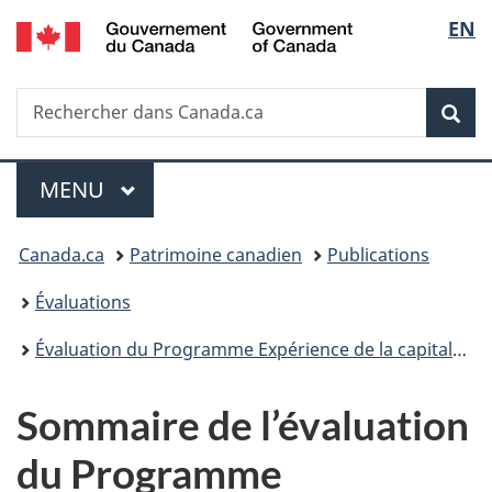
/
Sélec
EN
Passer
Passer
Passer
Government
au
à
à
de
of
contenu
«
la
Canada
Recherche
Rechercher
principal
Au
version
Rec
la
dans
sujet
HTML
Canada.ca
du
simplifiée
langu
Menu
gouvernement
MENU
PRINCIPAL
»
Vous
Canada.ca
Patrimoine canadien
Publications
êtes
Évaluations
ici :
Évaluation du Programme Expérience de la capitale 2013-2014 à 2017-2018
Sommaire de l’évaluation
du Programme