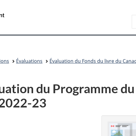
Passer
Passer
Passer
au
à
à
/
R
contenu
«
la
Government
d
principal
Au
version
of
C
sujet
HTML
Canada
du
simplifiée
gouvernement
»
ions
Évaluations
Évaluation du Fonds du livre du Cana
uation du Programme du 
 2022-23