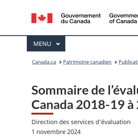
Sélection
de
la
Menu
MENU
PRINCIPAL
langue
Vous
Canada.ca
Patrimoine canadien
Publicat
êtes
ici :
Sommaire de l’éval
Canada 2018-19 à
Direction des services d’évaluation
1 novembre 2024