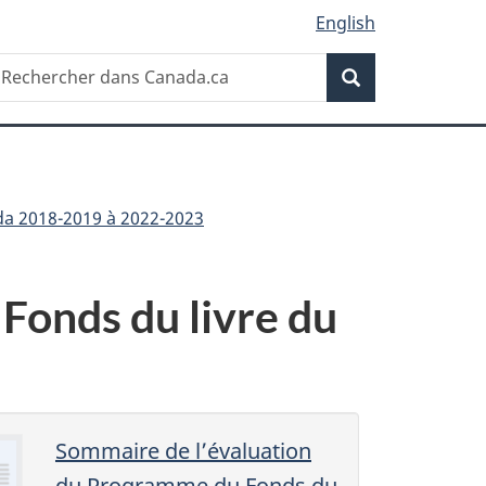
English
Recherche
echercher
Recherche
ans
anada.ca
da 2018-2019 à 2022-2023
Fonds du livre du
Sommaire de l’évaluation
du Programme du Fonds du