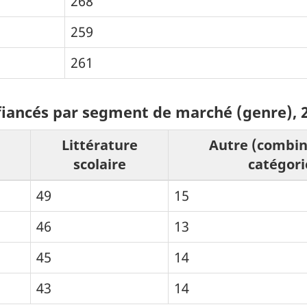
268
259
261
fiancés par segment de marché (genre), 2
Littérature
Autre (combin
scolaire
catégori
49
15
46
13
45
14
43
14