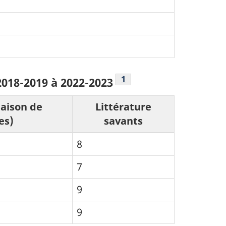
Note de bas de page
1
018-2019 à 2022-2023
aison de
Littérature
es)
savants
8
7
9
9