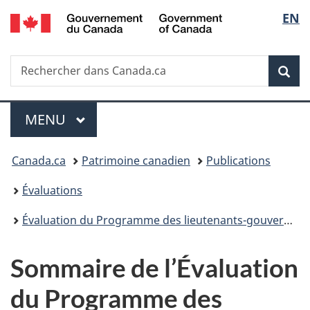
/
Sélec
EN
Passer
Passer
Passer
Government
au
à
à
de
of
contenu
«
la
Canada
Recherche
Rechercher
principal
Au
version
Rec
la
dans
sujet
HTML
Canada.ca
du
simplifiée
langu
Menu
gouvernement
MENU
PRINCIPAL
»
Vous
Canada.ca
Patrimoine canadien
Publications
êtes
Évaluations
ici :
Évaluation du Programme des lieutenants-gouverneurs 2012-2013 à 2016-2017
Sommaire de l’Évaluation
du Programme des