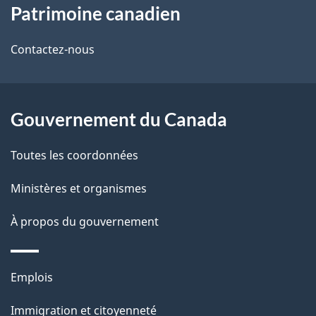
Patrimoine canadien
propos
i
de
l
Contactez-nous
ce
s
site
d
Gouvernement du Canada
e
Toutes les coordonnées
l
Ministères et organismes
a
À propos du gouvernement
p
a
Thèmes
Emplois
g
et
Immigration et citoyenneté