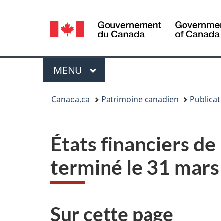
Sélection
de
la
Menu
MENU
PRINCIPAL
langue
Vous
Canada.ca
Patrimoine canadien
Publicat
êtes
ici :
États financiers de
terminé le 31 mar
Sur cette page