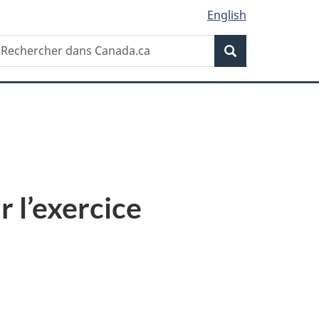
English
Recherche
echercher
Recherche
ans
anada.ca
r l’exercice