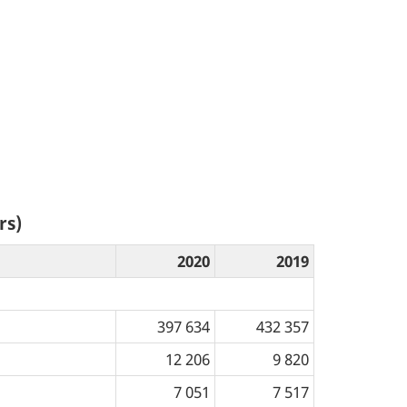
rs)
2020
2019
397 634
432 357
12 206
9 820
7 051
7 517