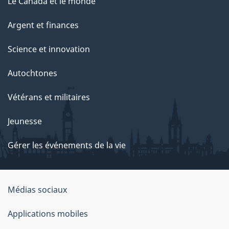
Le Canada et le monde
Argent et finances
Science et innovation
Autochtones
Vétérans et militaires
Jeunesse
Gérer les événements de la vie
Organisation
Médias sociaux
du
Applications mobiles
gouvernement