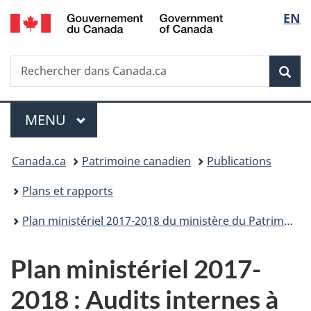
/
Sélec
EN
Passer
Passer
Passer
Government
au
à
à
de
of
contenu
«
la
Canada
Recherche
Rechercher
principal
Au
version
Rec
la
dans
sujet
HTML
Canada.ca
du
simplifiée
langu
Menu
gouvernement
MENU
PRINCIPAL
»
Vous
Canada.ca
Patrimoine canadien
Publications
êtes
Plans et rapports
ici :
Plan ministériel 2017-2018 du ministère du Patrimoine canadien
Plan ministériel 2017-
2018 : Audits internes à