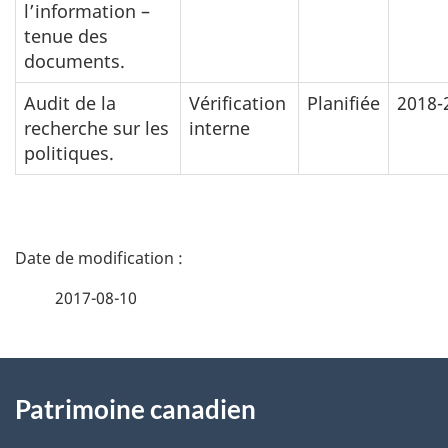
l’information –
tenue des
documents.
Audit de la
Vérification
Planifiée
2018-
recherche sur les
interne
politiques.
D
é
2017-08-10
t
À
a
Patrimoine canadien
propos
i