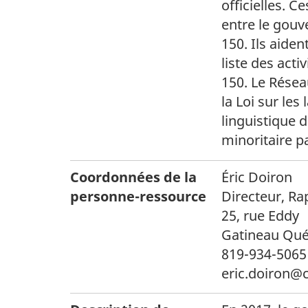
officielles. 
entre le gouv
150. Ils aiden
liste des acti
150. Le Résea
la Loi sur les
linguistique 
minoritaire p
Coordonnées de la
Éric Doiron
personne-ressource
Directeur, Ra
25, rue Eddy
Gatineau Qu
819-934-5065
eric.doiron@