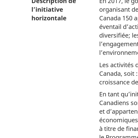
Description de
En 2017, le 
l’initiative
organisant de
horizontale
Canada 150 ap
éventail d’act
diversifiée; 
l’engagement 
l’environnem
Les activités 
Canada, soit 
croissance de
En tant qu’in
Canadiens son
et d’apparten
économiques e
à titre de fi
le Programme