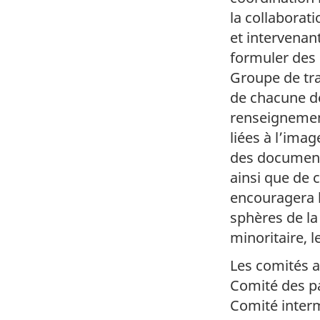
la collaborat
et intervenan
formuler des 
Groupe de tra
de chacune de
renseignement
liées à l’ima
des documents
ainsi que de c
encouragera l
sphères de la
minoritaire, 
Les comités a
Comité des pa
Comité inter