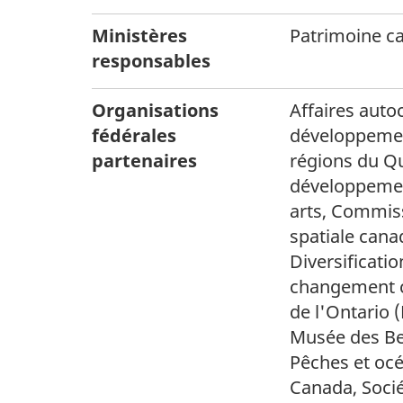
Ministères
Patrimoine c
responsables
Organisations
Affaires auto
fédérales
développemen
partenaires
régions du Q
développemen
arts, Commiss
spatiale cana
Diversificati
changement c
de l'Ontario 
Musée des Bea
Pêches et océ
Canada, Soci