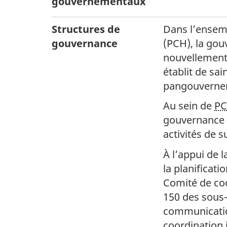
gouvernementaux
Structures de
Dans l’ensem
gouvernance
(PCH), la gou
nouvellement 
établit de sa
pangouvernem
Au sein de
P
gouvernance a
activités de 
À l’appui de 
la planificati
Comité de coo
150 des sous-
communication
coordination 