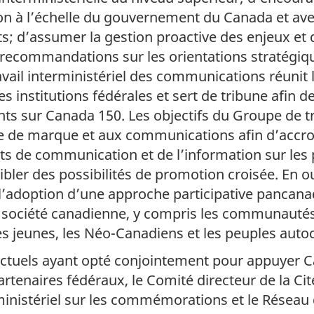
ion à l’échelle du gouvernement du Canada et a
ts; d’assumer la gestion proactive des enjeux et d
recommandations sur les orientations stratégiq
vail interministériel des communications réunit
s institutions fédérales et sert de tribune afin d
s sur Canada 150. Les objectifs du Groupe de tra
ge de marque et aux communications afin d’accroî
 de communication et de l’information sur les pl
ibler des possibilités de promotion croisée. En ou
’adoption d’une approche participative pancanad
 société canadienne, y compris les communautés 
les jeunes, les Néo-Canadiens et les peuples auto
ctuels ayant opté conjointement pour appuyer Can
rtenaires fédéraux, le Comité directeur de la Ci
ministériel sur les commémorations et le Résea