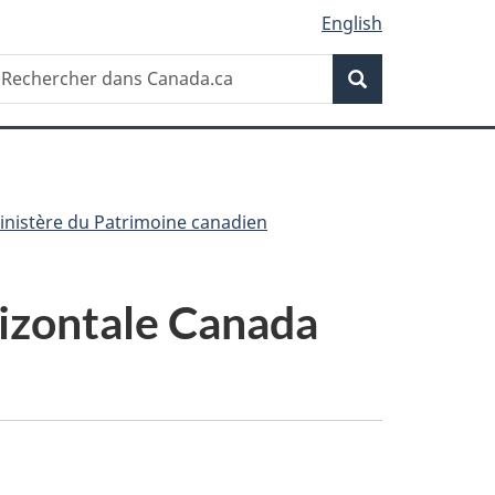
English
Recherche
echercher
Recherche
ans
anada.ca
ministère du Patrimoine canadien
rizontale Canada