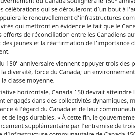
gouvernement du Canada soulignera le 150
annive
s célébrations qui se dérouleront d’un bout à l’
puiera le renouvellement d’infrastructures com
ivités qui mettront en évidence le fait que le Can
les efforts de réconciliation entre les Canadiens 
des jeunes et la réaffirmation de l’importance d
ent.
e
du 150
anniversaire viennent appuyer trois des 
: la diversité, force du Canada; un environnement
 la classe moyenne.
itiative horizontale, Canada 150 devrait atteindre
t engagés dans des collectivités dynamiques, ma
ance à l’égard du Canada et de leur communauté
t de legs durables. » À cette fin, le gouverneme
nancement supplémentaire par l’entremise de troi
 d’infrastructure communautaire de Canada 150,