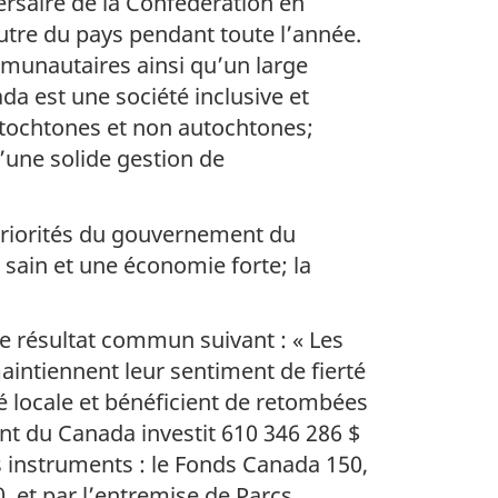
rsaire de la Confédération en
autre du pays pendant toute l’année.
munautaires ainsi qu’un large
ada est une société inclusive et
autochtones et non autochtones;
’une solide gestion de
priorités du gouvernement du
 sain et une économie forte; la
 le résultat commun suivant : « Les
intiennent leur sentiment de fierté
 locale et bénéficient de retombées
nt du Canada investit 610 346 286 $
s instruments : le Fonds Canada 150,
 et par l’entremise de Parcs