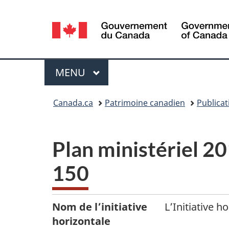
Sélection
de
la
Menu
MENU
PRINCIPAL
langue
Vous
Canada.ca
Patrimoine canadien
Publicat
êtes
ici :
Plan ministériel 20
150
Nom de l’initiative
L’Initiative 
horizontale