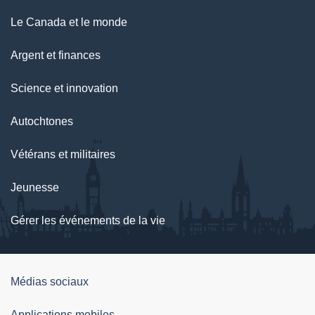
Le Canada et le monde
Argent et finances
Science et innovation
Autochtones
Vétérans et militaires
Jeunesse
Gérer les événements de la vie
Organisation
Médias sociaux
du
Applications mobiles