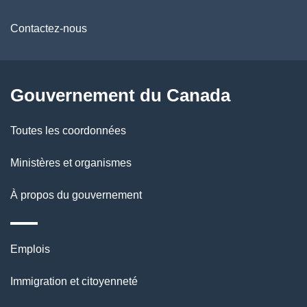
propos
i
de
l
Contactez-nous
ce
s
site
d
Gouvernement du Canada
e
Toutes les coordonnées
l
Ministères et organismes
a
À propos du gouvernement
p
a
Thèmes
Emplois
g
et
Immigration et citoyenneté
sujets
e