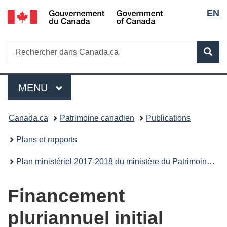
Sélec
/
EN
Passer
Passer
Passer
Government
au
à
à
de
of
contenu
«
la
Canada
Recherche
Rechercher
principal
Au
version
Rec
la
dans
sujet
HTML
Canada.ca
du
simplifiée
langu
Menu
gouvernement
MENU
PRINCIPAL
»
Vous
Canada.ca
Patrimoine canadien
Publications
êtes
Plans et rapports
ici :
Plan ministériel 2017-2018 du ministère du Patrimoine canadien
Financement
pluriannuel initial