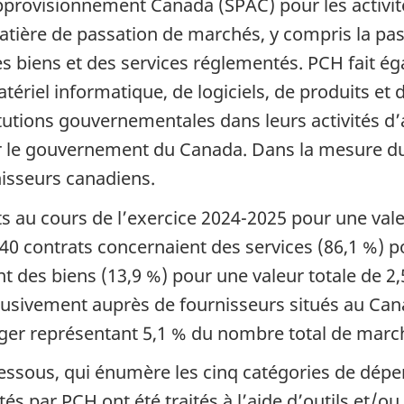
 approvisionnement Canada (SPAC) pour les activi
atière de passation de marchés, y compris la pa
es biens et des services réglementés. PCH fait é
tériel informatique, de logiciels, de produits et
titutions gouvernementales dans leurs activités 
our le gouvernement du Canada. Dans la mesure d
nisseurs canadiens.
ts au cours de l’exercice 2024-2025 pour une vale
840 contrats concernaient des services (86,1 %) p
t des biens (13,9 %) pour une valeur totale de 2,5
lusivement auprès de fournisseurs situés au Can
anger représentant 5,1 % du nombre total de marc
ssous, qui énumère les cinq catégories de dépen
 par PCH ont été traités à l’aide d’outils et/ou