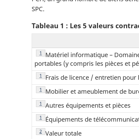
SPC.
Tableau 1 : Les 5 valeurs contr
Note de bas de page
1
Matériel informatique – Domaine 
portables (y compris les pièces et 
Note de bas de page
1
Frais de licence / entretien pour l
Note de bas de page
1
Mobilier et ameublement de bure
Note de bas de page
1
Autres équipements et pièces
Note de bas de page
1
Équipements de télécommunica
Note de bas de page
2
Valeur totale