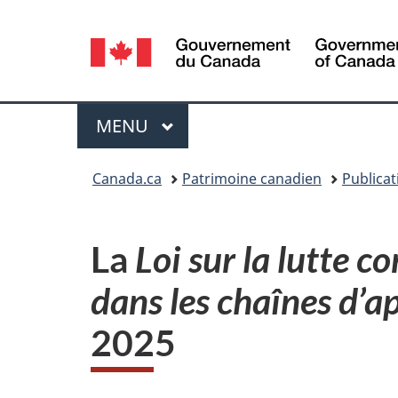
Sélection
de
la
Menu
MENU
PRINCIPAL
langue
Vous
Canada.ca
Patrimoine canadien
Publicat
êtes
ici :
La
Loi sur la lutte co
dans les chaînes d’
2025