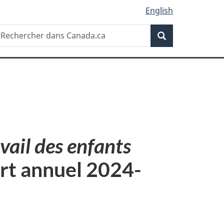
English
Recherche
echercher
Recherche
ans
anada.ca
ravail des enfants
rt annuel 2024-