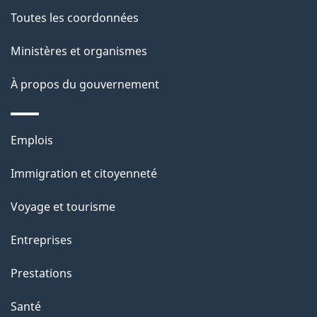
e
Toutes les coordonnées
l
Ministères et organismes
a
À propos du gouvernement
p
a
Thèmes
Emplois
g
et
Immigration et citoyenneté
sujets
e
Voyage et tourisme
Entreprises
Prestations
Santé