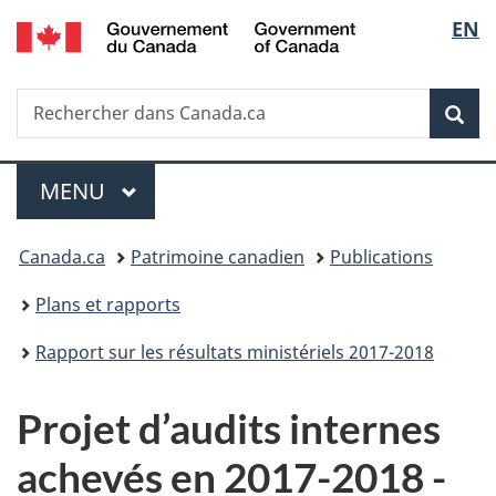
/
Sélec
EN
Passer
Passer
Passer
Government
au
à
à
de
of
contenu
«
la
Canada
Recherche
Rechercher
principal
Au
version
Rec
la
dans
sujet
HTML
Canada.ca
du
simplifiée
langu
Menu
gouvernement
MENU
PRINCIPAL
»
Vous
Canada.ca
Patrimoine canadien
Publications
êtes
Plans et rapports
ici :
Rapport sur les résultats ministériels 2017-2018
Projet d’audits internes
achevés en 2017-2018 -