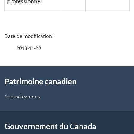
professionnel
D
é
2018-11-20
t
À
a
Patrimoine canadien
propos
i
de
l
Contactez-nous
ce
s
site
d
Gouvernement du Canada