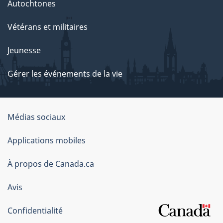
Autochtones
Vétérans et militaires
Jeunesse
Gérer les événements de la vie
Organisation
Médias sociaux
du
Applications mobiles
gouvernement
du
À propos de Canada.ca
Canada
Avis
Confidentialité