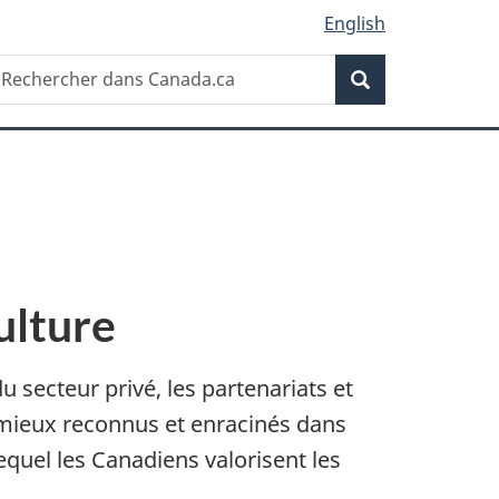
English
Recherche
echercher
Recherche
ans
anada.ca
ulture
secteur privé, les partenariats et
e mieux reconnus et enracinés dans
quel les Canadiens valorisent les