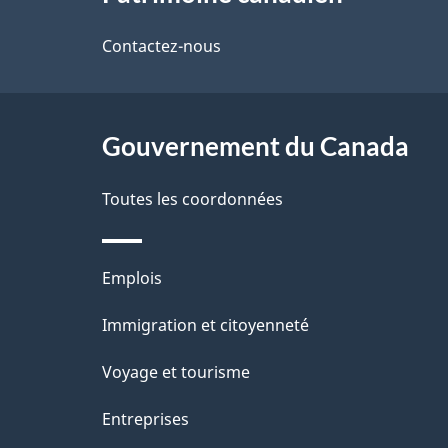
propos
d
t
de
Contactez-nous
r
e
ce
e
l
r
site
Gouvernement du Canada
a
é
Toutes les coordonnées
p
t
a
r
Thèmes
Emplois
o
g
et
Immigration et citoyenneté
a
e
sujets
c
Voyage et tourisme
t
Entreprises