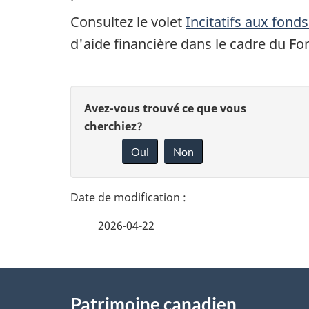
Consultez le volet
Incitatifs aux fond
d'aide financière dans le cadre du F
D
D
Avez-vous trouvé ce que vous
é
cherchiez?
o
Oui
Non
t
n
n
a
e
i
2026-04-22
z
l
v
À
s
o
Patrimoine canadien