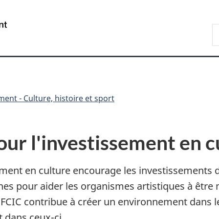
Passer
Passer
Passer
Passer
au
au
à
à
/
R
Gestionnaire
contenu
«
la
Government
d
des
principal
Au
version
of
C
Invitations
sujet
HTML
Canada
du
simplifiée
gouvernement
»
ent - Culture, histoire et sport
ur l'investissement en c
ent en culture encourage les investissements du 
ines pour aider les organismes artistiques à êtr
FCIC contribue à créer un environnement dans le
t dans ceux-ci.