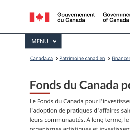
Sélection
de
la
Menu
MENU
PRINCIPAL
langue
Vous
Canada.ca
Patrimoine canadien
Financem
êtes
ici :
Fonds du Canada po
Le Fonds du Canada pour l'investissem
l'adoption de pratiques d'affaires sa
leurs communautés. À long terme, le 
organismes artistiques et investissen