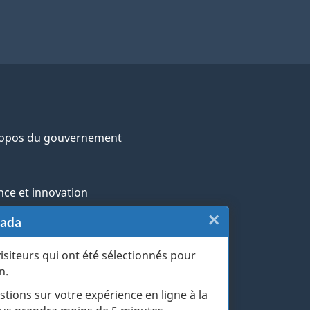
ropos du gouvernement
nce et innovation
×
Fermer
nada
ochtones
:
visiteurs qui ont été sélectionnés pour
rans et militaires
n.
Sondage
esse
stions sur votre expérience en ligne à la
du