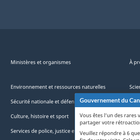
Ministères et organismes
À p
Environnement et ressources naturelles
Scie
Gouvernement du Ca
Sécurité nationale et défense
Aut
Vous êtes l’un des rares 
Culture, histoire et sport
Vété
partager votre rétroactio
Services de police, justice et urgences
Jeun
Veuillez répondre à 6 que