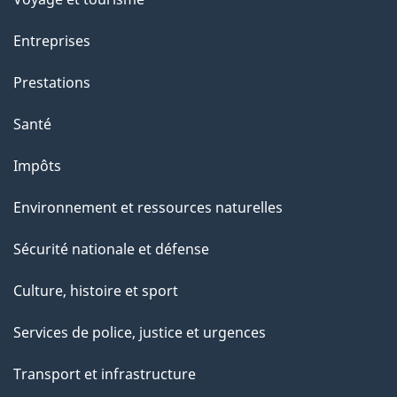
r
c
Entreprises
e
Prestations
t
t
Santé
e
Impôts
p
a
Environnement et ressources naturelles
g
Sécurité nationale et défense
e
Culture, histoire et sport
Services de police, justice et urgences
Transport et infrastructure