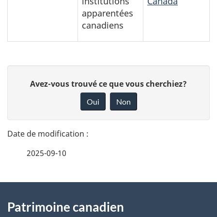
institutions
Canada
apparentées
canadiens
D
D
Avez-vous trouvé ce que vous cherchiez?
é
o
Oui
Non
n
t
n
a
e
2025-09-10
i
z
v
l
o
À
s
t
Patrimoine canadien
propos