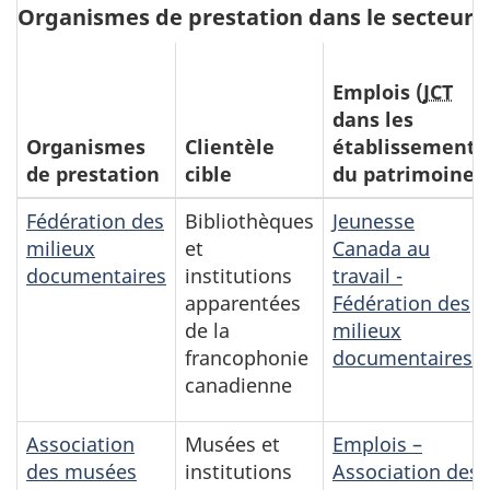
Organismes de prestation dans le secteur 
Emplois (
JCT
dans les
Organismes
Clientèle
établissements
de prestation
cible
du patrimoine)
Fédération des
Bibliothèques
Jeunesse
milieux
et
Canada au
documentaires
institutions
travail -
apparentées
Fédération des
de la
milieux
francophonie
documentaires
canadienne
Association
Musées et
Emplois –
des musées
institutions
Association des