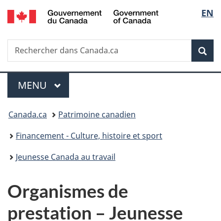
/
Sélec
EN
Passer
Passer
Passer
Government
au
à
à
de
of
contenu
«
la
Canada
Recherche
Rechercher
principal
Au
version
Rec
la
dans
sujet
HTML
Canada.ca
du
simplifiée
langu
Menu
gouvernement
MENU
PRINCIPAL
»
Vous
Canada.ca
Patrimoine canadien
êtes
Financement - Culture, histoire et sport
ici :
Jeunesse Canada au travail
Organismes de
prestation – Jeunesse