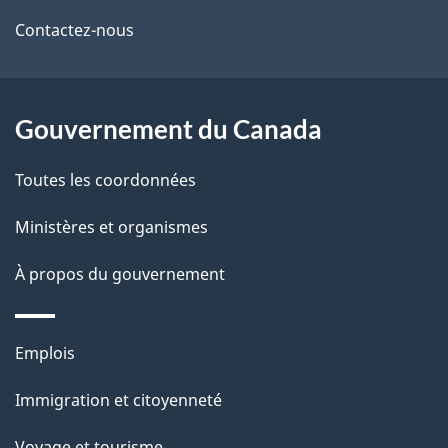
r
d
de
e
Contactez-nous
e
r
ce
l
é
site
t
Gouvernement du Canada
a
r
p
Toutes les coordonnées
o
a
a
Ministères et organismes
c
g
À propos du gouvernement
t
e
i
o
Thèmes
Emplois
n
et
s
Immigration et citoyenneté
sujets
u
Voyage et tourisme