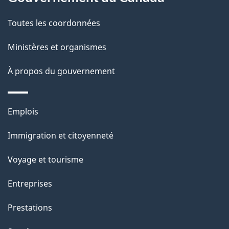
e
Toutes les coordonnées
l
Ministères et organismes
a
À propos du gouvernement
p
a
Thèmes
Emplois
g
et
Immigration et citoyenneté
sujets
e
Voyage et tourisme
Entreprises
Prestations