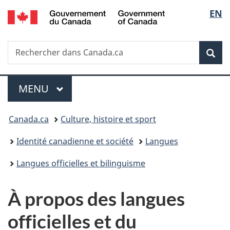
/
Sélec
EN
Passer
Passer
Passer
Government
au
à
à
de
of
contenu
«
la
Canada
Recherche
Rechercher
principal
Au
version
Rec
la
dans
sujet
HTML
Canada.ca
du
simplifiée
langu
Menu
gouvernement
MENU
PRINCIPAL
»
Vous
Canada.ca
Culture, histoire et sport
êtes
Identité canadienne et société
Langues
ici :
Langues officielles et bilinguisme
À propos des langues
officielles et du