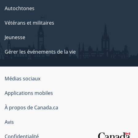
Autochtones
Vétérans et militaires
Jeunesse
Gérer les événements de la vie
Organisation
Médias sociaux
du
Applications mobiles
gouvernement
du
À propos de Canada.ca
Canada
Avis
Confidentialité