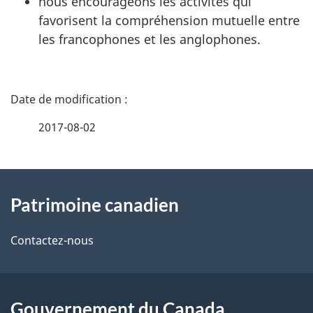
nous encourageons les activités qui
favorisent la compréhension mutuelle entre
les francophones et les anglophones.
D
é
2017-08-02
t
À
a
Patrimoine canadien
propos
i
de
l
Contactez-nous
ce
s
site
d
Gouvernement du Canada