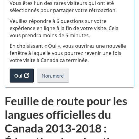
:
Vous êtes l’un des rares visiteurs qui ont été
sélectionnés pour partager votre rétroaction.
S
Veuillez répondre à 6 questions sur votre
d
expérience en ligne à la fin de votre visite. Cela
vous prendra moins de 5 minutes.
si
En choisissant « Oui », vous ouvrirez une nouvelle
w
fenêtre à laquelle vous pourrez revenir une fois
votre visite à Canada.ca terminée.
(t
Oui
accéder
Non,
je
merci
.
d
au
ne
sondage.
veux
Feuille de route pour les
pas
participer
langues officielles du
au
sondage
Canada 2013-2018 :
du
site