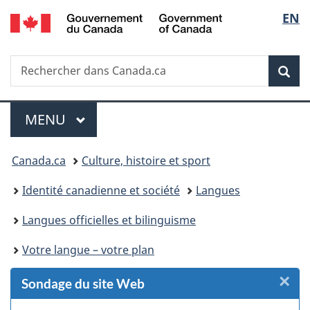
/
Sélec
EN
Passer
Passer
Passer
Passer
Government
au
au
à
à
de
of
Gestionnaire
contenu
«
la
Canada
Recherche
Rechercher
des
principal
Au
version
Rec
la
dans
Invitations
sujet
HTML
Canada.ca
du
simplifiée
langu
Menu
gouvernement
MENU
PRINCIPAL
»
Vous
Canada.ca
Culture, histoire et sport
êtes
Identité canadienne et société
Langues
ici :
Langues officielles et bilinguisme
Votre langue – votre plan
×
F
Sondage du site Web