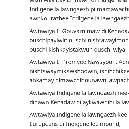
Indigene la lawngaezh pi mamawach
awnkourazhee Indigene la lawngaez
Awtawiya Li Gouvarnimaw di Kenada
ouschipayiwin ouschi nishtawayimoo
ouschi kishkayistakwun ouschi wiya
Awtawiya Li Promyee Nawsyoon, Aen
nishtawaymikawshoowin, ishihchikew
ahkamay pimawchihounawn, awpachis
Awtawiya Indigene la lawngaezh nee
didawn Kenadaw pi aykwawnihi la la
Awtawiya Indigene la lawngaezh ke
Europeans
pi Indigene lee moond
;