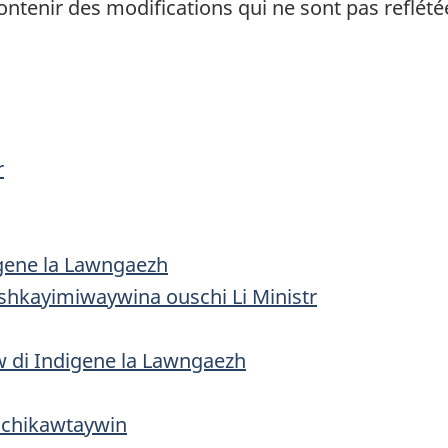
ontenir des modifications qui ne sont pas reflété
r
igene la Lawngaezh
shkayimiwaywina ouschi Li Ministr
 di Indigene la Lawngaezh
chikawtaywin