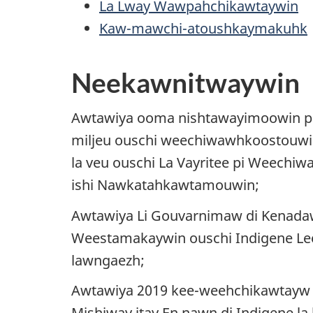
La Lway Wawpahchikawtaywin
Kaw-mawchi-atoushkaymakuhk
Neekawnitwaywin
Awtawiya ooma nishtawayimoowin pi 
miljeu ouschi weechiwawhkoostouwin
la veu ouschi La Vayritee pi Weec
ishi Nawkatahkawtamouwin
;
Awtawiya Li Gouvarnimaw di Kenad
Weestamakaywin ouschi Indigene Lee 
lawngaezh
;
Awtawiya 2019 kee-weehchikawtayw 
Mishiway itay En nawn di Indigene 