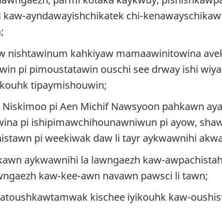
i kaw-ayndawayishchikatek chi-kenawayschikaw
h
;
w nishtawinum kahkiyaw mamaawinitowina avek 
win pi pimoustatawin ouschi see drway ishi wiy
-ikouhk tipaymishouwin
;
 Niskimoo pi Aen Michif Nawsyoon pahkawn ay
ina pi ishipimawchihounawniwun pi ayow, shaw
tawn pi weekiwak daw li tayr aykwawnihi akw
kawn aykwawnihi la lawngaezh kaw-awpachistah
wngaezh kaw-kee-awn navawn pawsci li tawn
;
e-atoushkawtamwak kischee iyikouhk kaw-oushi