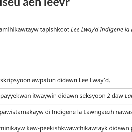
iseu aen leevr
tamihikawtayw tapishkoot
Lee Lway'd Indigene l
iskripsyoon awpatun didawn Lee Lway’d
.
payyekwan itwaywin didawn seksyoon 2 daw
La
pawistamakayw di Indigene la Lawngaezh nawa
minikayw kaw-peekishkwawchikawtayk didawn pi