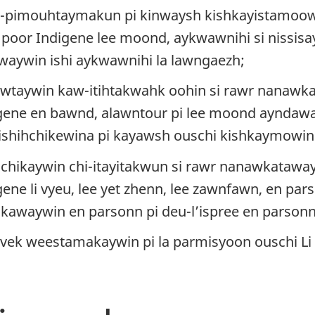
-pimouhtaymakun pi kinwaysh kishkayistamoowi
oor Indigene lee moond, aykwawnihi si nissisa
aywin ishi aykwawnihi la lawngaezh
;
wtaywin kaw-itihtakwahk oohin si rawr nanawk
gene en bawnd, alawntour pi lee moond ayndaw
shihchikewina pi kayawsh ouschi kishkaymowin
hikaywin chi-itayitakwun si rawr nanawkatawa
ene li vyeu, lee yet zhenn, lee zawnfawn, en pa
ikawaywin en parsonn pi deu-l’ispree en parson
 avek weestamakaywin pi la parmisyoon ouschi Li