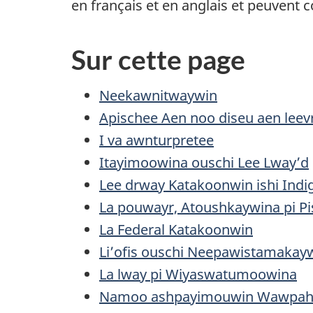
en français et en anglais et peuvent c
Sur cette page
Neekawnitwaywin
Apischee Aen noo diseu aen leev
I va awnturpretee
Itayimoowina ouschi Lee Lway’d
Lee drway Katakoonwin ishi Ind
La pouwayr, Atoushkaywina pi Pi
La
Federal
Katakoonwin
Li’ofis ouschi Neepawistamakayw
La lway pi Wiyaswatumoowina
Namoo ashpayimouwin Wawpah