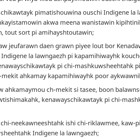
hikawtayk pimatishouwina ouschi Indigene la 
hkayistamowin akwa meena wanistawin kipihtini
 tout sort pi amihayshtoutawin
;
daw jeufarawn daen grawn piyee lout bor Kenad
Indigene la lawngaezh pi kapamihiwayhk kouch
kenawayschikawtayk pi chi-mashkuwsheehtahk p
i-mekit ahkamay kapamihiwayhk poor aykwawni
 ahkamaymou ch-mekit si tasee, boon balawnse
wtishimakahk, kenawayschikawtayk pi chi-mash
chi-neekawneeshtahk ishi chi-riklawmee, kaw-
sheehtahk Indigene la lawngaezh
;