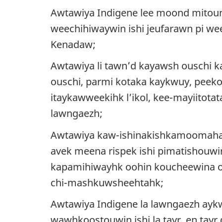
Awtawiya Indigene lee moond mitou
weechihiwaywin ishi jeufarawn pi w
Kenadaw
;
Awtawiya li tawn’d kayawsh ouschi 
ouschi, parmi kotaka kaykwuy, peeko
itaykawweekihk l’ikol, kee-mayiitot
lawngaezh
;
Awtawiya kaw-ishinakishkamoomahahk 
avek meena rispek ishi pimatishouwi
kapamihiwayhk oohin koucheewina o
chi-mashkuwsheehtahk
;
Awtawiya Indigene la lawngaezh ayk
wawhkoostouwin ishi la tayr, en tayr