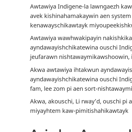
Awtawiya Indigene-la lawngaezh kaw
avek kishinahamakaywin aen system p
kenawayschikawtayk miyoupeekishkw
Awtawiya wawhwakipayin nakishkika
ayndawayishchikatewina ouschi Indi
jeufarawn nishtawaymikawshoowin, i
Akwa awtawiya ihtakwun ayndawayisc
ayndawayishchikatewina ouschi Indig
fam, lee zom pi aen sort-nishtawaym
Akwa, akouschi, Li rway’d, ouschi pi
miyayhtem kaw-pimitishahikawtayk