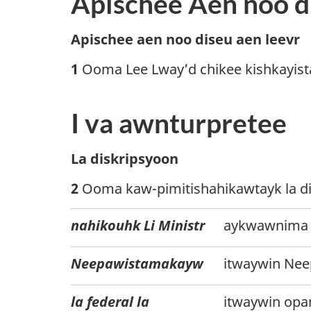
Apischee Aen noo d
N
Apischee aen noo diseu aen leevr
o
1
Ooma Lee Lway’d chikee kishkayis
t
e
I va awnturpretee
m
a
N
La diskripsyoon
r
o
2
Ooma kaw-pimitishahikawtayk la d
g
t
i
e
nahikouhk Li Ministr
aykwawnima 
n
m
a
Neepawistamakayw
itwaywin Nee
a
l
r
la federal la
itwaywin opa
e