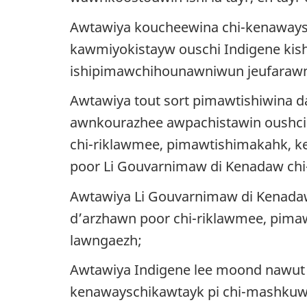
Awtawiya koucheewina chi-kenawaysc
kawmiyokistayw ouschi Indigene kis
ishipimawchihounawniwun jeufarawn,
Awtawiya tout sort pimawtishiwina 
awnkourazhee awpachistawin oushci 
chi-riklawmee, pimawtishimakahk, 
poor Li Gouvarnimaw di Kenadaw ch
Awtawiya Li Gouvarnimaw di Kenadaw
d’arzhawn poor chi-riklawmee, pima
lawngaezh
;
Awtawiya Indigene lee moond nawut 
kenawayschikawtayk pi chi-mashkuw