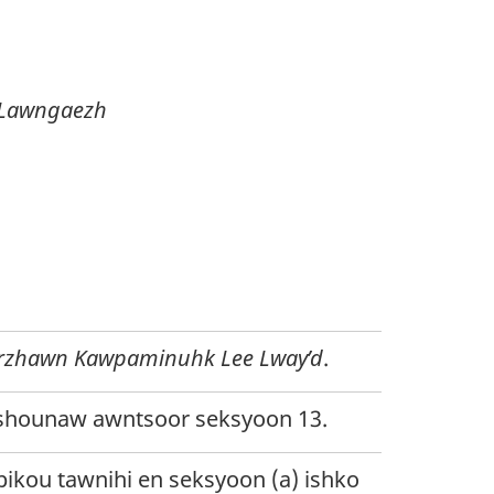
a Lawngaezh
rzhawn Kawpaminuhk Lee Lway’d
.
shounaw awntsoor seksyoon 13
.
kou tawnihi en seksyoon (a) ishko