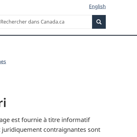
English
Recherche
echercher
Recherche
ans
anada.ca
nes
ri
ge est fournie à titre informatif
 et juridiquement contraignantes sont