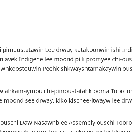
pimoustatawin Lee drway katakoonwin ishi Indi
 avek Indigene lee moond pi li promyee chi-ou
hiwawhkoostouwin Peehkishkwayshtamakaywin ou
aw ahkamaymou chi-pimoustatahk ooma Tooroo
moond see drway, kiko kischee-itwayw lee drwa
ouschi Daw Nasawnblee Assembly ouschi Tooro
la lawngaezh, parmi kotaka kaykwuy, pishishkaw