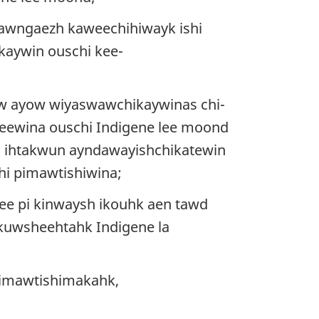
lawngaezh kaweechihiwayk ishi
kaywin ouschi kee-
aw ayow wiyaswawchikaywinas chi-
eewina ouschi Indigene lee moond
i ihtakwun ayndawayishchikatewin
hi pimawtishiwina
;
e pi kinwaysh ikouhk aen tawd
kuwsheehtahk Indigene la
pimawtishimakahk,