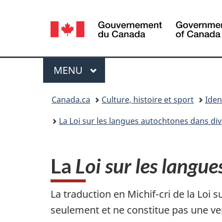
Sélection
de
la
Menu
MENU
PRINCIPAL
langue
Vous
Canada.ca
Culture, histoire et sport
Iden
êtes
La Loi sur les langues autochtones dans d
ici :
La
Loi sur les langu
La traduction en Michif-cri de la Loi 
seulement et ne constitue pas une vers