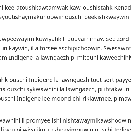
ni kee-atoushkawtamwak kaw-oushistahk Kenada
eeyoutishaymakunoowin ouschi peekishkwaywin pi
kawpeewayimikuwiyahk li gouvarnimaw see zord 
unikaywin, il a forsee aschipichoowin, Swesawn
atam Indigene la lawngaezh pi mitouni kaweechi
ouschi Indigene la lawngaezh tout sort payyek
na ouschi aykwawnihi la lawngaezh, pi ihtakwu
uschi Indigene lee moond chi-riklawmee, pimaw
wawnihi li promyee ishi nishtawaymikawshoowin,
 di veu pi wiya-ikou ashpayimouwin ouschi Indi