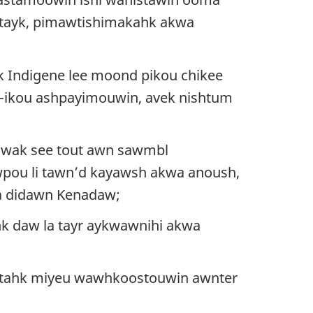
tayk, pimawtishimakahk akwa
Indigene lee moond pikou chikee
a-ikou ashpayimouwin, avek nishtum
awak see tout awn sawmbl
pou li tawn’d kayawsh akwa anoush,
a didawn Kenadaw
;
k daw la tayr aykwawnihi akwa
stahk miyeu wawhkoostouwin awnter