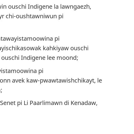
n ouschi Indigene la lawngaezh,
yr chi-oushtawniwun pi
atawayistamoowina pi
ayischikasowak kahkiyaw ouschi
 ouschi Indigene lee moond
;
yistamoowina pi
rsonn avek kaw-pwawtawishchikayt, le
n
;
 Senet pi Li Paarlimawn di Kenadaw,