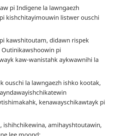
w pi Indigene la lawngaezh
 kishchitayimouwin listwer ouschi
pi kawshitoutam, didawn rispek
t Outinikawshoowin pi
hiwayk kaw-wanistahk aykwawnihi la
 ouschi la lawngaezh ishko kootak,
n ayndawayishchikatewin
tishimakahk, kenawayschikawtayk pi
 ishihchikewina, amihayshtoutawin,
gene lee moond
;