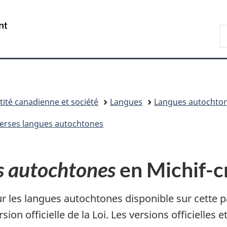
Passer
Passer
Passer
Passer
au
au
à
à
/
R
Gestionnaire
contenu
«
la
Government
d
des
principal
Au
version
of
C
Invitations
sujet
HTML
Canada
du
simplifiée
gouvernement
»
tité canadienne et société
Langues
Langues autochto
iverses langues autochtones
es autochtones
en Michif-c
sur les langues autochtones disponible sur cette pa
ion officielle de la Loi. Les versions officielles