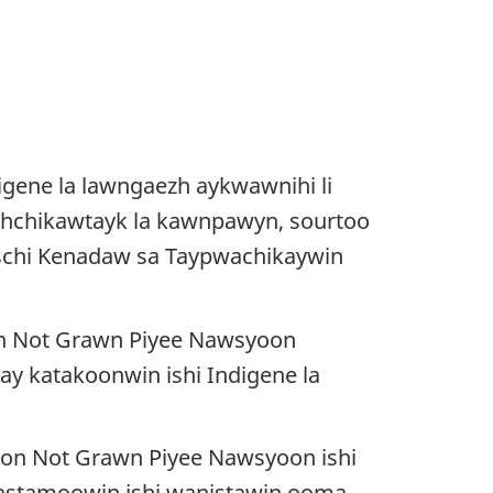
gene la lawngaezh aykwawnihi li
shchikawtayk la kawnpawyn, sourtoo
schi Kenadaw sa Taypwachikaywin
n Not Grawn Piyee Nawsyoon
y katakoonwin ishi Indigene la
on Not Grawn Piyee Nawsyoon ishi
pastamoowin ishi wanistawin ooma