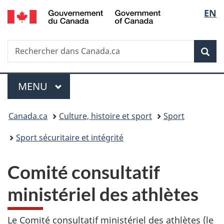
/
Sélec
EN
Passer
Passer
Passer
Government
au
à
à
de
of
contenu
«
la
Canada
Recherche
Rechercher
principal
Au
version
Rec
la
dans
sujet
HTML
Canada.ca
du
simplifiée
langu
Menu
gouvernement
MENU
PRINCIPAL
»
Vous
Canada.ca
Culture, histoire et sport
Sport
êtes
Sport sécuritaire et intégrité
ici :
Comité consultatif
ministériel des athlètes
Le Comité consultatif ministériel des athlètes (le