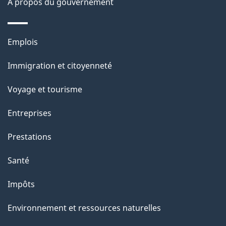
À propos du gouvernement
p
a
Thèmes
Emplois
g
et
Immigration et citoyenneté
sujets
e
Voyage et tourisme
Entreprises
Prestations
Santé
Impôts
Environnement et ressources naturelles