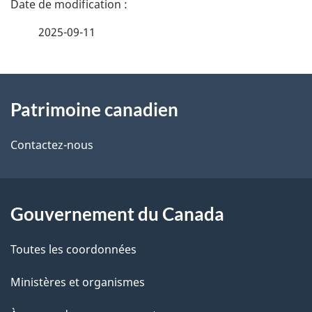
é
2025-09-11
t
À
a
Patrimoine canadien
propos
i
de
l
Contactez-nous
ce
s
site
d
Gouvernement du Canada
e
Toutes les coordonnées
l
Ministères et organismes
a