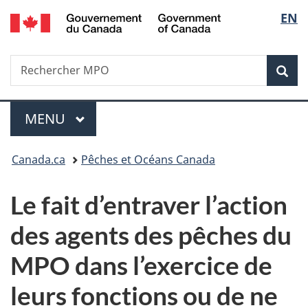
/
Sélec
EN
Passer
Passer
Passer
Government
au
à
à
de
of
contenu
«
la
Canada
Recherche
Rechercher
principal
Au
version
Rec
la
MPO
sujet
HTML
du
simplifiée
langu
Menu
gouvernement
MENU
PRINCIPAL
»
Vous
Canada.ca
Pêches et Océans Canada
êtes
Le fait d’entraver l’action
ici :
des agents des pêches du
MPO dans l’exercice de
leurs fonctions ou de ne