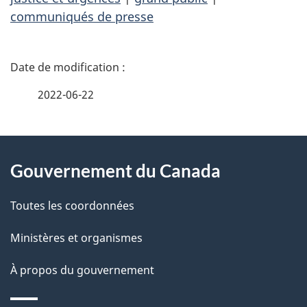
communiqués de presse
D
é
2022-06-22
t
À
a
Gouvernement du Canada
propos
i
de
l
Toutes les coordonnées
ce
s
Ministères et organismes
site
d
À propos du gouvernement
e