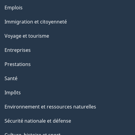
l
Thèmes
Emplois
et
a
Immigration et citoyenneté
sujets
p
Voyage et tourisme
a
Entreprises
g
Prestations
e
Santé
Impôts
Environnement et ressources naturelles
Sécurité nationale et défense
Culture, histoire et sport