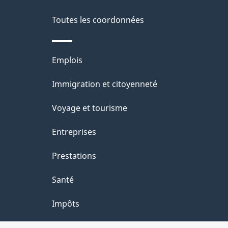
propos
i
de
Toutes les coordonnées
l
ce
s
Thèmes
Emplois
site
d
et
Immigration et citoyenneté
sujets
e
Voyage et tourisme
l
Entreprises
a
Prestations
p
Santé
a
Impôts
g