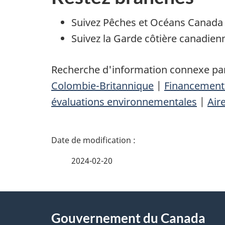
Suivez Pêches et Océans Canada
Suivez la Garde côtière canadien
Recherche d'information connexe par
Colombie-Britannique
|
Financement
évaluations environnementales
|
Air
D
é
2024-02-20
t
À
a
Gouvernement du Canada