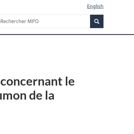
English
Recherche
echercher
Recherche
PO
concernant le
umon de la