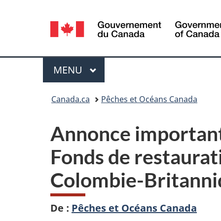
Sélection
de
la
Menu
MENU
PRINCIPAL
langue
Vous
Canada.ca
Pêches et Océans Canada
êtes
Annonce important
ici :
Fonds de restaurat
Colombie-Britanni
De :
Pêches et Océans Canada