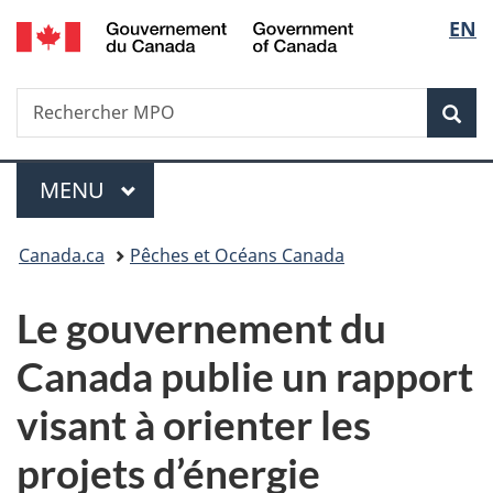
/
Sélec
EN
Passer
Passer
Passer
Government
au
à
à
de
of
contenu
«
la
Canada
Recherche
Rechercher
principal
Au
version
Rec
la
MPO
sujet
HTML
du
simplifiée
langu
Menu
gouvernement
MENU
PRINCIPAL
»
Vous
Canada.ca
Pêches et Océans Canada
êtes
Le gouvernement du
ici :
Canada publie un rapport
visant à orienter les
projets d’énergie