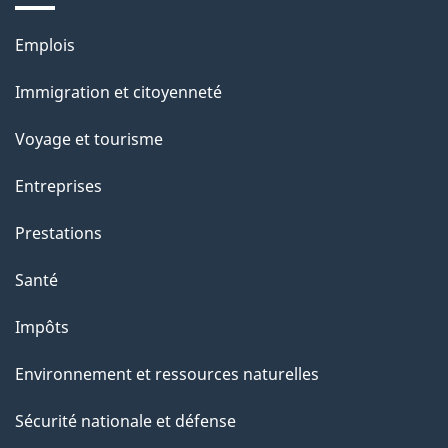
e
l
Thèmes
Emplois
et
a
Immigration et citoyenneté
sujets
p
Voyage et tourisme
a
Entreprises
g
Prestations
e
Santé
Impôts
Environnement et ressources naturelles
Sécurité nationale et défense