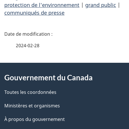
protection de l'environnement
|
grand public
|
communiqués de presse
D
é
2024-02-28
t
À
a
Gouvernement du Canada
propos
i
de
l
Toutes les coordonnées
ce
s
Ministères et organismes
site
d
À propos du gouvernement