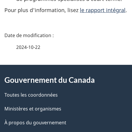
Pour plus d'information, lisez
le rapport intégral
.
D
é
2024-10-22
t
À
a
Gouvernement du Canada
propos
i
de
l
Toutes les coordonnées
ce
s
Ministères et organismes
site
d
À propos du gouvernement