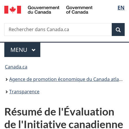
/
Sélec
EN
Passer
Passer
Passer
Government
au
à
à
de
of
contenu
«
la
Canada
Recherche
Rechercher
principal
Au
version
Rec
la
dans
sujet
HTML
Canada.ca
du
simplifiée
langu
Menu
gouvernement
MENU
PRINCIPAL
»
Vous
Canada.ca
êtes
Agence de promotion économique du Canada atlantique
ici :
Transparence
Résumé de l'Évaluation
de l'Initiative canadienne