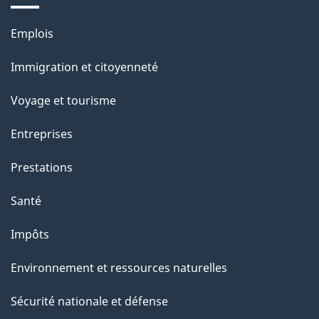
e
l
Thèmes
Emplois
et
a
Immigration et citoyenneté
sujets
p
Voyage et tourisme
a
Entreprises
g
Prestations
e
Santé
Impôts
Environnement et ressources naturelles
Sécurité nationale et défense