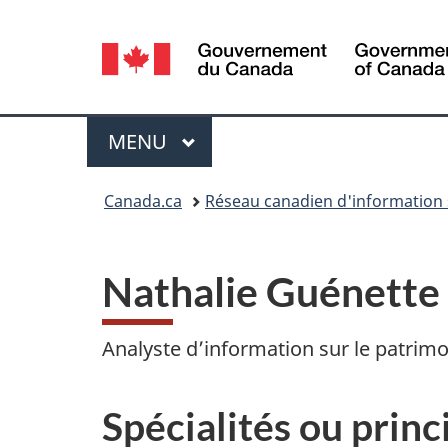
Sélection
de
la
Menu
MENU
PRINCIPAL
langue
Vous
Canada.ca
Réseau canadien d'information 
êtes
ici :
Nathalie Guénette
Analyste d’information sur le patrim
Spécialités ou prin