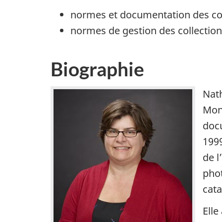
normes et documentation des col
normes de gestion des collectio
Biographie
Nat
Mont
docu
1999
de l
phot
cat
Elle