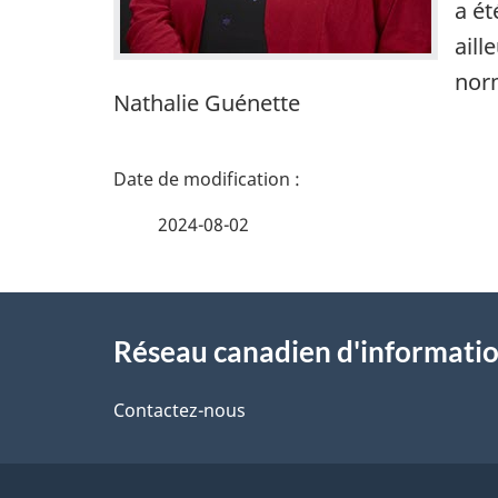
a ét
aill
nor
Nathalie Guénette
D
é
2024-08-02
t
À
a
Réseau canadien d'informatio
propos
i
de
Contactez-nous
l
ce
s