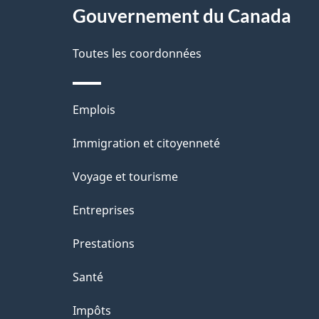
site
Gouvernement du Canada
d
e
Toutes les coordonnées
l
Thèmes
Emplois
a
et
Immigration et citoyenneté
p
sujets
Voyage et tourisme
a
Entreprises
g
Prestations
e
Santé
Impôts