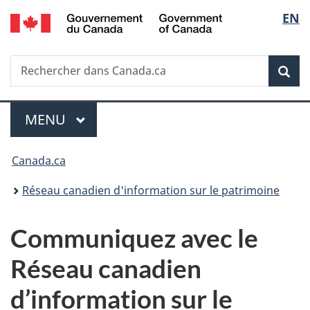
/
Sélec
EN
Passer
Passer
Passer
Government
au
à
à
de
of
contenu
«
la
Canada
Recherche
Rechercher
principal
Au
version
Rec
la
dans
sujet
HTML
Canada.ca
du
simplifiée
langu
Menu
gouvernement
MENU
PRINCIPAL
»
Vous
Canada.ca
êtes
Réseau canadien d'information sur le patrimoine
ici :
Communiquez avec le
Réseau canadien
d’information sur le