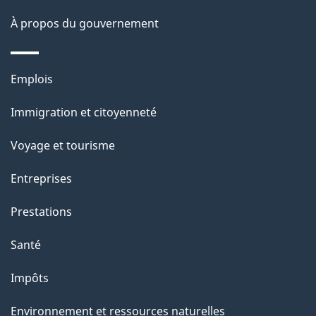
p
À propos du gouvernement
a
g
Thèmes
Emplois
et
e
Immigration et citoyenneté
sujets
Voyage et tourisme
Entreprises
Prestations
Santé
Impôts
Environnement et ressources naturelles