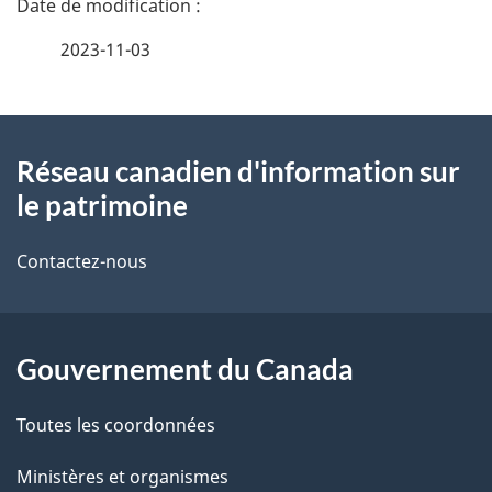
é
2023-11-03
t
À
a
Réseau canadien d'information sur
propos
i
le patrimoine
de
l
Contactez-nous
ce
s
site
d
Gouvernement du Canada
e
l
Toutes les coordonnées
a
Ministères et organismes