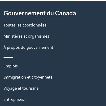
À
a
Gouvernement du Canada
propos
i
de
l
Toutes les coordonnées
ce
s
Ministères et organismes
site
d
À propos du gouvernement
e
l
Thèmes
Emplois
et
a
Immigration et citoyenneté
sujets
p
Voyage et tourisme
a
Entreprises