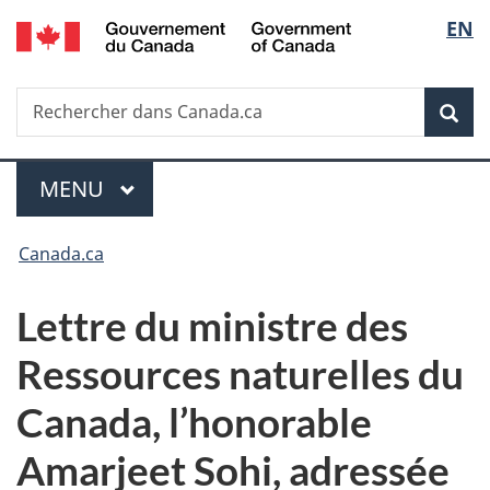
/
Sélec
EN
Passer
Passer
Passer
Government
au
à
à
de
of
contenu
«
la
Canada
Recherche
Rechercher
principal
Au
version
Rec
la
dans
sujet
HTML
Canada.ca
du
simplifiée
langu
Menu
gouvernement
MENU
PRINCIPAL
»
Vous
Canada.ca
êtes
Lettre du ministre des
ici :
Ressources naturelles du
Canada, l’honorable
Amarjeet Sohi, adressée