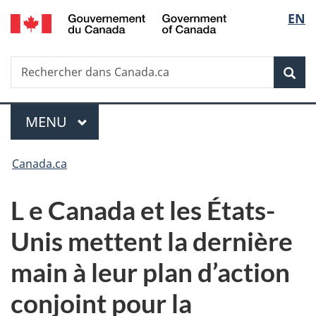
/
Sélec
EN
Passer
Passer
Passer
Government
au
à
à
de
of
contenu
«
la
Canada
Recherche
Rechercher
principal
Au
version
Rec
la
dans
sujet
HTML
Canada.ca
du
simplifiée
langu
Menu
gouvernement
MENU
PRINCIPAL
»
Vous
Canada.ca
êtes
L
e Canada et les États-
ici :
Unis mettent la dernière
main à leur plan d’action
conjoint pour la