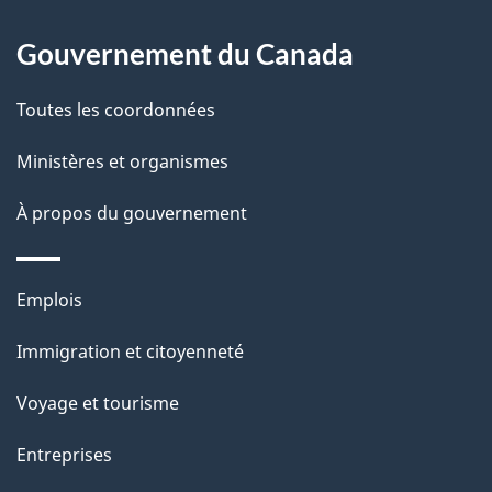
À
a
Gouvernement du Canada
propos
i
de
l
Toutes les coordonnées
ce
s
Ministères et organismes
site
d
À propos du gouvernement
e
l
Thèmes
Emplois
et
a
Immigration et citoyenneté
sujets
p
Voyage et tourisme
a
Entreprises