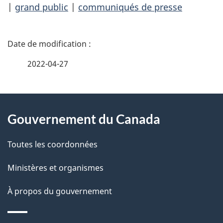
|
grand public
|
communiqués de presse
D
é
2022-04-27
t
À
a
Gouvernement du Canada
propos
i
de
l
Toutes les coordonnées
ce
s
Ministères et organismes
site
d
À propos du gouvernement
e