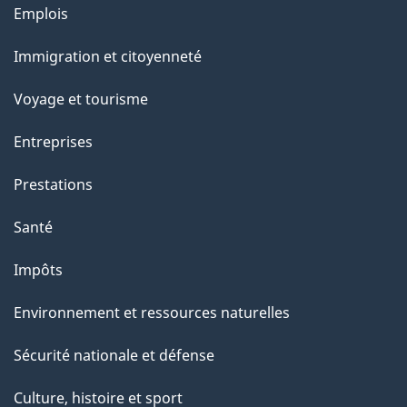
l
Thèmes
Emplois
et
a
Immigration et citoyenneté
sujets
p
Voyage et tourisme
a
Entreprises
g
Prestations
e
Santé
Impôts
Environnement et ressources naturelles
Sécurité nationale et défense
Culture, histoire et sport