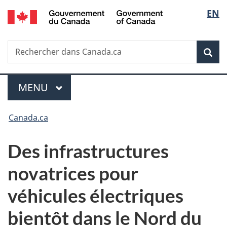
/
Sélec
EN
Passer
Passer
Passer
Government
au
à
à
de
of
contenu
«
la
Canada
Recherche
Rechercher
principal
Au
version
Rec
la
dans
sujet
HTML
Canada.ca
du
simplifiée
langu
Menu
gouvernement
MENU
PRINCIPAL
»
Vous
Canada.ca
êtes
Des infrastructures
ici :
novatrices pour
véhicules électriques
bientôt dans le Nord du