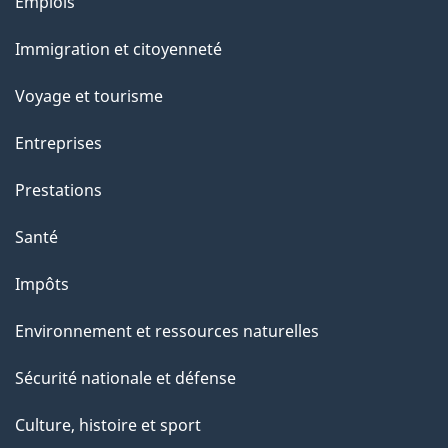
l
Thèmes
Emplois
et
a
Immigration et citoyenneté
sujets
p
Voyage et tourisme
a
Entreprises
g
Prestations
e
Santé
Impôts
Environnement et ressources naturelles
Sécurité nationale et défense
Culture, histoire et sport