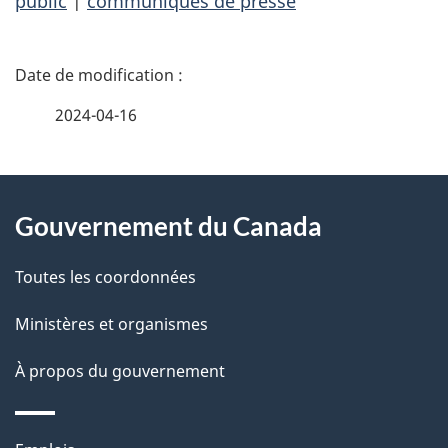
public
|
communiqués de presse
D
é
2024-04-16
t
À
a
Gouvernement du Canada
propos
i
de
l
Toutes les coordonnées
ce
s
Ministères et organismes
site
d
À propos du gouvernement
e