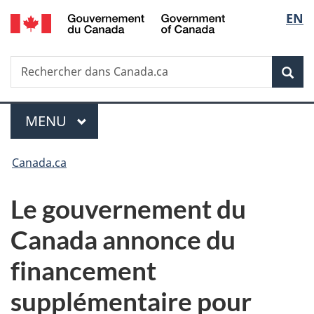
/
Sélec
EN
Passer
Passer
Passer
Government
au
à
à
de
of
contenu
«
la
Canada
Recherche
Rechercher
principal
Au
version
Rec
la
dans
sujet
HTML
Canada.ca
du
simplifiée
langu
Menu
gouvernement
MENU
PRINCIPAL
»
Vous
Canada.ca
êtes
Le gouvernement du
ici :
Canada annonce du
financement
supplémentaire pour