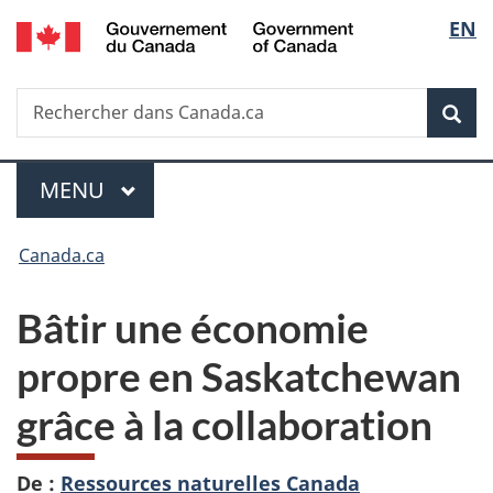
/
Sélec
EN
Passer
Passer
Passer
Government
au
à
à
de
of
contenu
«
la
Canada
Recherche
Rechercher
principal
Au
version
Rec
la
dans
sujet
HTML
Canada.ca
du
simplifiée
langu
Menu
gouvernement
MENU
PRINCIPAL
»
Vous
Canada.ca
êtes
Bâtir une économie
ici :
propre en Saskatchewan
grâce à la collaboration
De :
Ressources naturelles Canada