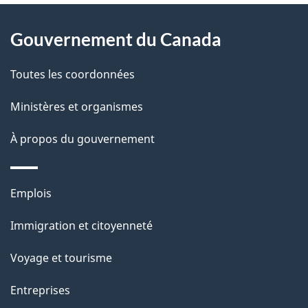
À
a
Gouvernement du Canada
propos
i
de
l
Toutes les coordonnées
ce
s
Ministères et organismes
site
d
À propos du gouvernement
e
l
Thèmes
Emplois
et
a
Immigration et citoyenneté
sujets
p
Voyage et tourisme
a
Entreprises