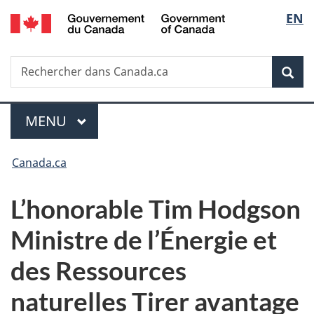
/
Sélec
EN
Passer
Passer
Passer
Government
au
à
à
de
of
contenu
«
la
Canada
Recherche
Rechercher
principal
Au
version
Rec
la
dans
sujet
HTML
Canada.ca
du
simplifiée
langu
Menu
gouvernement
MENU
PRINCIPAL
»
Vous
Canada.ca
êtes
L’honorable Tim Hodgson
ici :
Ministre de l’Énergie et
des Ressources
naturelles Tirer avantage