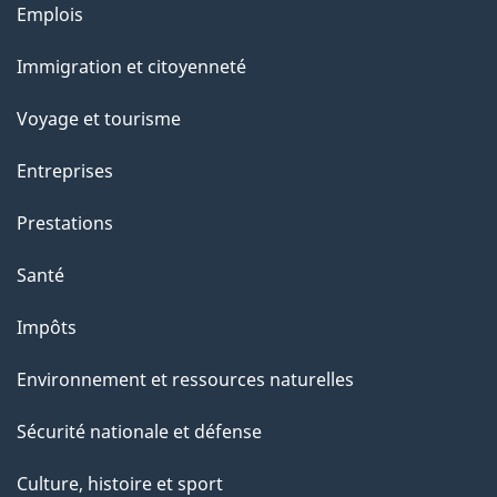
l
Thèmes
Emplois
et
a
Immigration et citoyenneté
sujets
p
Voyage et tourisme
a
Entreprises
g
Prestations
e
Santé
Impôts
Environnement et ressources naturelles
Sécurité nationale et défense
Culture, histoire et sport