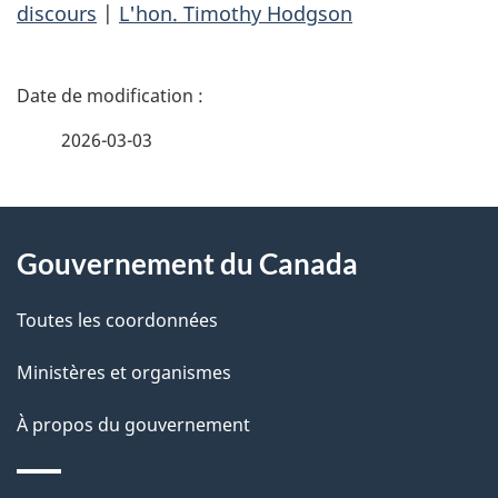
discours
|
L'hon. Timothy Hodgson
D
é
2026-03-03
t
À
a
Gouvernement du Canada
propos
i
de
l
Toutes les coordonnées
ce
s
Ministères et organismes
site
d
À propos du gouvernement
e