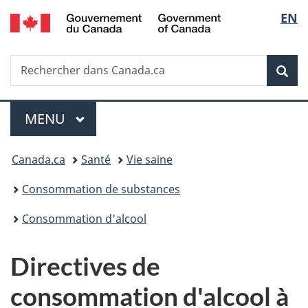
/
Sélec
EN
Passer
Passer
Passer
Government
au
à
à
de
of
contenu
«
la
Canada
Recherche
Rechercher
principal
Au
version
Rec
la
dans
sujet
HTML
Canada.ca
du
simplifiée
langu
Menu
gouvernement
MENU
PRINCIPAL
»
Vous
Canada.ca
Santé
Vie saine
êtes
Consommation de substances
ici :
Consommation d'alcool
Directives de
consommation d'alcool à