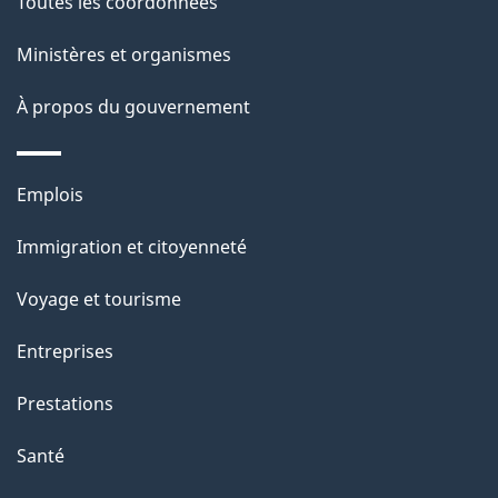
Toutes les coordonnées
l
Ministères et organismes
a
À propos du gouvernement
p
a
Thèmes
Emplois
g
et
Immigration et citoyenneté
sujets
e
Voyage et tourisme
Entreprises
Prestations
Santé