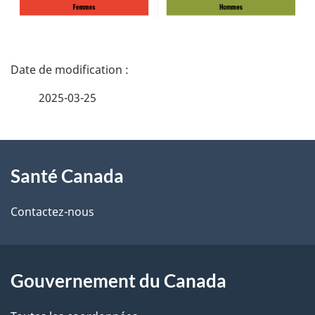
D
é
2025-03-25
t
À
a
Santé Canada
propos
i
de
l
Contactez-nous
ce
s
site
d
Gouvernement du Canada
e