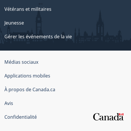
Vétérans et militaires
Jeunesse
Gérer les événements de la vie
Organisation
Médias sociaux
du
Applications mobiles
gouvernement
du
À propos de Canada.ca
Canada
Avis
Confidentialité