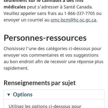
seulement sur le cannabis à des fins
médicales
peut s'adresser à Santé Canada.
Veuillez appeler sans frais au 1-866-337-7705 ou
envoyer un courriel au
omc-bcm@hc-sc.gc.ca
.
Personnes-ressources
Choisissez l'une des catégories ci-dessous pour
envoyer vos commentaires et vos suggestions
au bon endroit afin de recevoir une réponse plus
rapidement.
Renseignements par sujet
F
Options
i
Utilisez les options ci-dessous pour
l