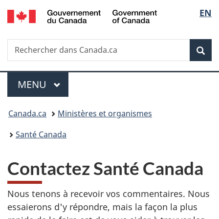
/
Sélec
EN
Passer
Passer
Passer
Government
au
à
à
de
of
contenu
«
la
Canada
Recherche
Rechercher
principal
Au
version
Rec
la
dans
sujet
HTML
Canada.ca
du
simplifiée
langu
Menu
gouvernement
MENU
PRINCIPAL
»
Vous
Canada.ca
Ministères et organismes
êtes
Santé Canada
ici :
Contactez Santé Canada
Nous tenons à recevoir vos commentaires. Nous
essaierons d'y répondre, mais la façon la plus