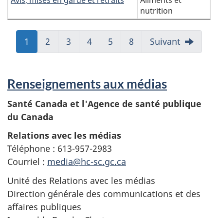
nutrition
Aller
1
Aller
2
Aller
3
Aller
4
Aller
5
Aller
8
Suivant
à:
à:
à:
à:
à:
à:
Page
Page
Page
Page
Page
Page
Renseignements aux médias
Santé Canada et l'Agence de santé publique
du Canada
Relations avec les médias
Téléphone : 613-957-2983
Courriel :
media@hc-sc.gc.ca
Unité des Relations avec les médias
Direction générale des communications et des
affaires publiques