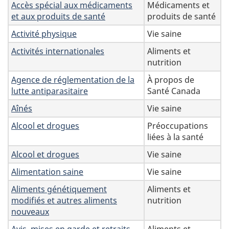
Accès spécial aux médicaments
Médicaments et
et aux produits de santé
produits de santé
Activité physique
Vie saine
Activités internationales
Aliments et
nutrition
Agence de réglementation de la
À propos de
lutte antiparasitaire
Santé Canada
Aînés
Vie saine
Alcool et drogues
Préoccupations
liées à la santé
Alcool et drogues
Vie saine
Alimentation saine
Vie saine
Aliments génétiquement
Aliments et
modifiés et autres aliments
nutrition
nouveaux
Avis, mises en garde et retraits
Aliments et