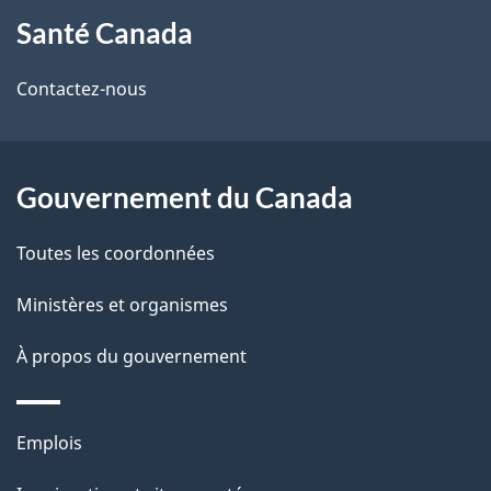
À
a
Santé Canada
propos
i
de
l
Contactez-nous
ce
s
site
d
Gouvernement du Canada
e
Toutes les coordonnées
l
Ministères et organismes
a
À propos du gouvernement
p
a
Thèmes
Emplois
g
et