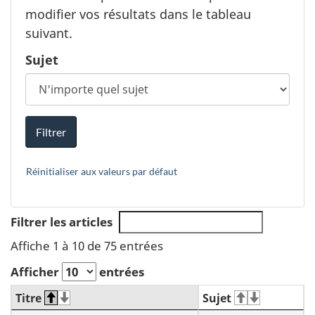
modifier vos résultats dans le tableau
t
suivant.
e
r
Sujet
i
n
g
Filtrer
O
p
Réinitialiser aux valeurs par défaut
t
i
o
Filtrer les articles
n
Affiche 1 à 10 de 75 entrées
s
Afficher
entrées
Titre
Sujet