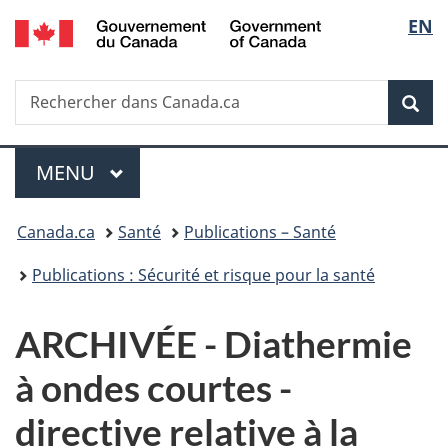
/
Sélec
EN
Passer
Passer
Passer
Government
au
à
à
de
of
contenu
«
la
Canada
Recherche
Rechercher
principal
Au
version
Rec
la
dans
sujet
HTML
Canada.ca
du
simplifiée
langu
Menu
gouvernement
MENU
PRINCIPAL
»
Vous
Canada.ca
Santé
Publications – Santé
êtes
Publications : Sécurité et risque pour la santé
ici :
ARCHIVÉE - Diathermie
à ondes courtes -
directive relative à la