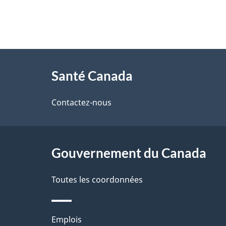
p
a
À
g
Santé Canada
propos
e
de
Contactez-nous
ce
site
Gouvernement du Canada
Toutes les coordonnées
Thèmes
Emplois