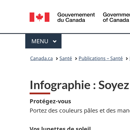
Sélection
de
la
Menu
MENU
PRINCIPAL
langue
Vous
Canada.ca
Santé
Publications – Santé
êtes
ici :
Infographie : Soyez 
Protégez-vous
Portez des couleurs pâles et des ma
Vos lunettes de soleil