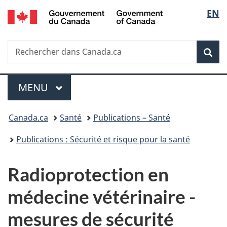
/
Sélec
EN
Passer
Passer
Passer
Government
au
à
à
de
of
contenu
«
la
Canada
Recherche
Rechercher
principal
Au
version
Rec
la
dans
sujet
HTML
Canada.ca
du
simplifiée
langu
Menu
gouvernement
MENU
PRINCIPAL
»
Vous
Canada.ca
Santé
Publications – Santé
êtes
Publications : Sécurité et risque pour la santé
ici :
Radioprotection en
médecine vétérinaire -
mesures de sécurité