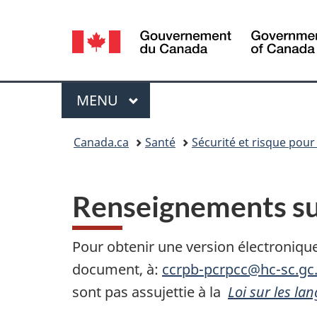
Sélection
de
la
Menu
MENU
PRINCIPAL
langue
Vous
Canada.ca
Santé
Sécurité et risque pour
êtes
ici :
Renseignements s
Pour obtenir une version électroniqu
document, à:
ccrpb-pcrpcc@hc-sc.gc
sont pas assujettie à la
Loi sur les lan