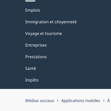
l
Thèmes
Emplois
a
et
Immigration et citoyenneté
p
sujets
Voyage et tourisme
a
Entreprises
g
Prestations
e
Santé
Impôts
Médias sociaux
Applications mobiles
À
Organisation
du