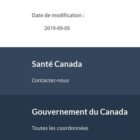
D
é
2019-09-05
t
À
a
Santé Canada
propos
i
de
Contactez-nous
l
ce
s
site
Gouvernement du Canada
d
e
Toutes les coordonnées