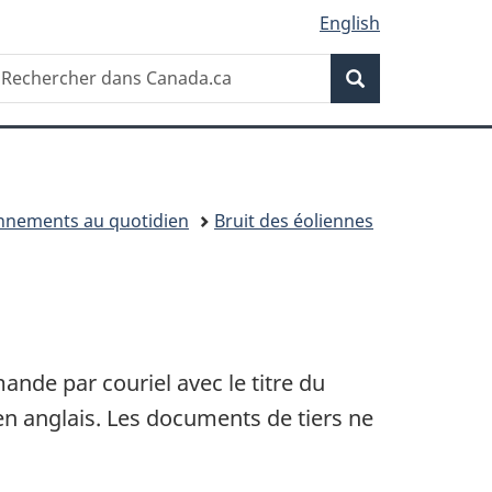
English
Recherche
echercher
Recherche
ans
anada.ca
nnements au quotidien
Bruit des éoliennes
nde par couriel avec le titre du
n anglais. Les documents de tiers ne