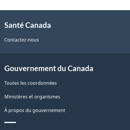
t
À
a
Santé Canada
propos
i
de
l
Contactez-nous
ce
s
site
d
Gouvernement du Canada
e
Toutes les coordonnées
l
Ministères et organismes
a
À propos du gouvernement
p
a