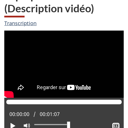
(Description vidéo)
Transcription
Position actuelle :
00:00:00
Temps total :
00:01:07
Lire
Activer
Aff