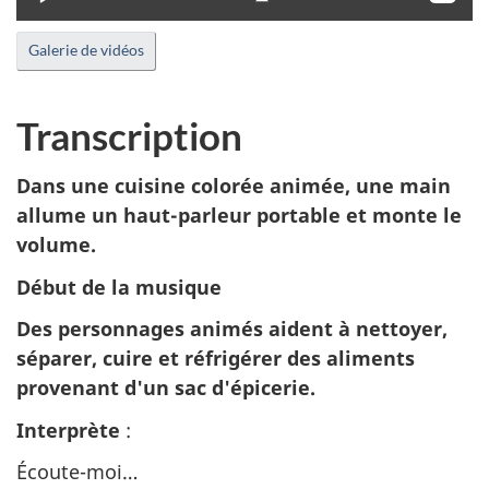
le
le
mode
sou
Galerie de vidéos
muet
tit
Transcription
Dans une cuisine colorée animée, une main
allume un haut-parleur portable et monte le
volume.
Début de la musique
Des personnages animés aident à nettoyer,
séparer, cuire et réfrigérer des aliments
provenant d'un sac d'épicerie.
Interprète
:
Écoute-moi…