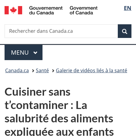
/
Sélec
EN
Passer
Passer
Passer
Government
au
à
à
de
of
contenu
«
la
Canada
Recherche
Rechercher
principal
Au
version
Rec
la
dans
sujet
HTML
Canada.ca
du
simplifiée
langu
Menu
gouvernement
MENU
PRINCIPAL
»
Vous
Canada.ca
Santé
Galerie de vidéos liés à la santé
êtes
Cuisiner sans
ici :
t’contaminer : La
salubrité des aliments
expliquée aux enfants