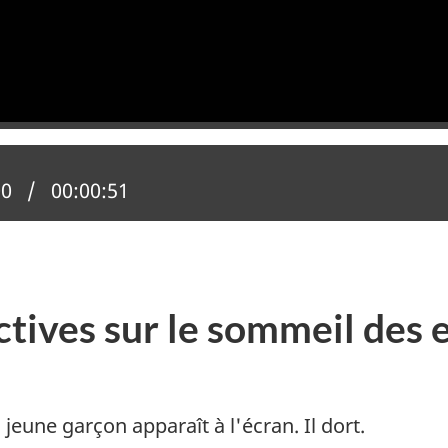
n actuelle :
00
Temps total :
00:00:51
ctives sur le sommeil des 
eune garçon apparaît à l'écran. Il dort.