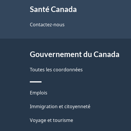
À
a
Santé Canada
propos
i
de
Contactez-nous
l
ce
s
site
Gouvernement du Canada
d
e
Toutes les coordonnées
l
Thèmes
Emplois
a
et
Immigration et citoyenneté
p
sujets
Voyage et tourisme
a