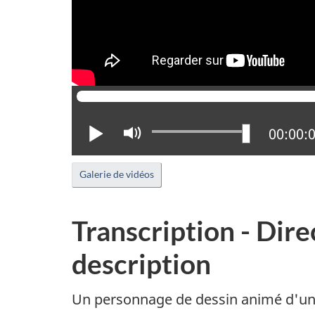
Lire
Activer
Positio
00:00:
le
mode
Galerie de vidéos
muet
Transcription - Dire
description
Un personnage de dessin animé d'un j