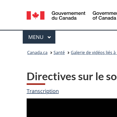
Sélection
de
la
Menu
MENU
PRINCIPAL
langue
Vous
Canada.ca
Santé
Galerie de vidéos liés à
êtes
ici :
Directives sur le s
Transcription